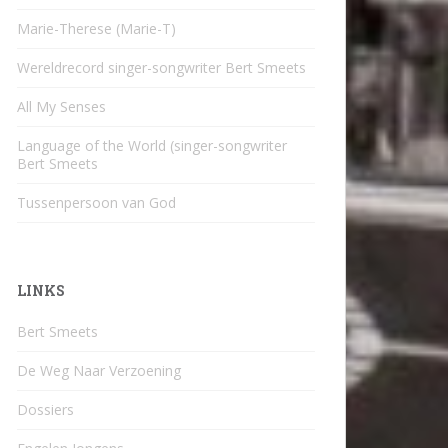
Marie-Therese (Marie-T)
Wereldrecord singer-songwriter Bert Smeets
All My Senses
Language of the World (singer-songwriter
Bert Smeets
Tussenpersoon van God
LINKS
Bert Smeets
De Weg Naar Verzoening
Dossiers