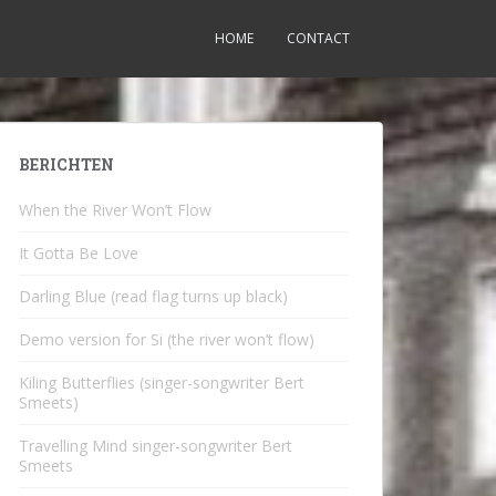
HOME
CONTACT
BERICHTEN
When the River Won’t Flow
It Gotta Be Love
Darling Blue (read flag turns up black)
Demo version for Si (the river won’t flow)
Kiling Butterflies (singer-songwriter Bert
Smeets)
Travelling Mind singer-songwriter Bert
Smeets