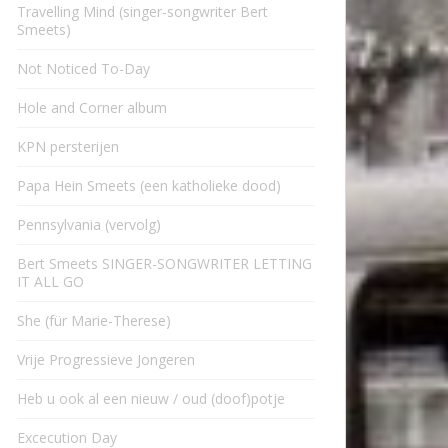
Travelling Mind (singer-songwriter Bert
Smeets)
Not Noticed To-Day
Hole and Corner album
KPN persterijen
Papa Hein Smeets (een katholieke dood)
Pennsylvania (vervolg)
Bert Smeets SINGER-SONGWRITER LETTING
IT ALL GO
She (für Marie-Therese)
Vrije Progressieve Jongeren
Heb u ook al een nieuw / oud (doof)potje
Excecution Day