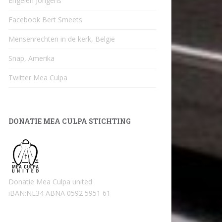
Engelen Jongens
Facebook Bert Smeets
Mensenrechten in de kerk, België
Snap, Amerika
Twitter Mea Culpa
DONATIE MEA CULPA STICHTING
Donatie Mea Culpa united
iBAN:NL34 ABNA 0592 5951 61