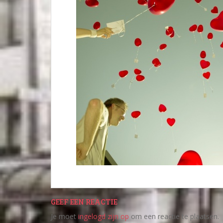
GEEF EEN REACTIE
Je moet
ingelogd zijn op
om een reactie te plaatsen.