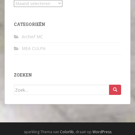
Archief
CATEGORIEËN
Archief MC
MEA CULPA
ZOEKEN
Zoek
naar:
sparkling Thema van
Colorlib
, draait op
WordPress