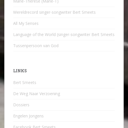
Marie-Therese (Marie-T)
Wereldrecord singer-songwriter Bert Smeets
All My Senses
Language of the World (singer-songwriter Bert Smeets
Tussenpersoon van God
LINKS
Bert Smeets
De Weg Naar Verzoening
Dossiers
Engelen Jongens
Facebook Bert Smeets