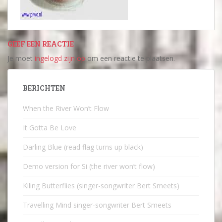
GEEF EEN REACTIE
Je moet
ingelogd zijn op
om een reactie te plaatsen.
BERICHTEN
When the River Won’t Flow
It Gotta Be Love
Darling Blue (read flag turns up black)
Demo version for Si (the river won’t flow)
Kiling Butterflies (singer-songwriter Bert Smeets)
Travelling Mind singer-songwriter Bert Smeets