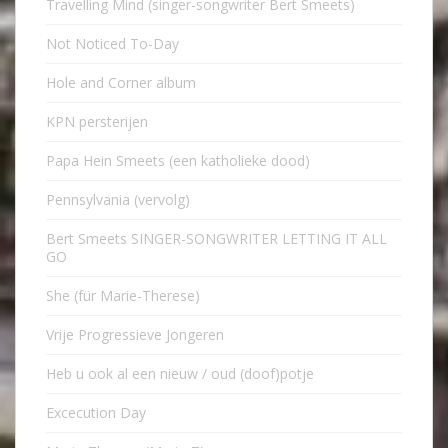
Travelling Mind (singer-songwriter Bert Smeets)
Not Noticed To-Day
Hole and Corner album
KPN persterijen
Papa Hein Smeets (een katholieke dood)
Pennsylvania (vervolg)
Bert Smeets SINGER-SONGWRITER LETTING IT ALL
GO
She (für Marie-Therese)
Vrije Progressieve Jongeren
Heb u ook al een nieuw / oud (doof)potje
Excecution Day