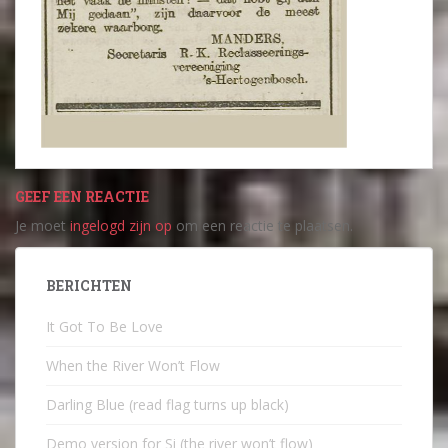
GEEF EEN REACTIE
Je moet
ingelogd zijn op
om een reactie te plaatsen.
BERICHTEN
It Got To Be Love
When the River Won’t Flow
Darling Blue (read flag turns up black)
Demo version for Si (the river won’t flow)