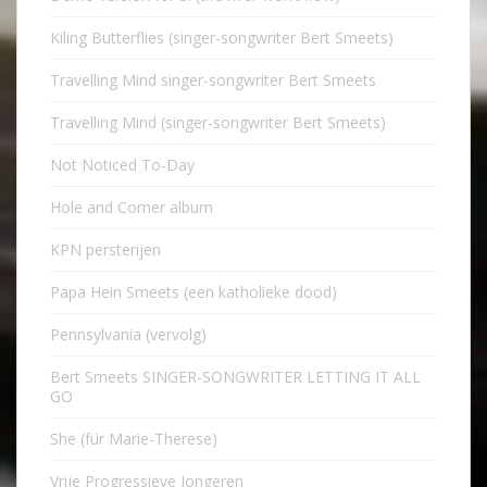
Kiling Butterflies (singer-songwriter Bert Smeets)
Travelling Mind singer-songwriter Bert Smeets
Travelling Mind (singer-songwriter Bert Smeets)
Not Noticed To-Day
Hole and Corner album
KPN persterijen
Papa Hein Smeets (een katholieke dood)
Pennsylvania (vervolg)
Bert Smeets SINGER-SONGWRITER LETTING IT ALL
GO
She (für Marie-Therese)
Vrije Progressieve Jongeren