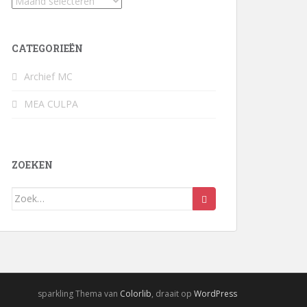
Archief
CATEGORIEËN
Archief MC
MEA CULPA
ZOEKEN
Zoek
naar:
sparkling Thema van
Colorlib
, draait op
WordPress