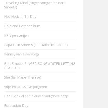
Travelling Mind (singer-songwriter Bert
Smeets)
Not Noticed To-Day
Hole and Corner album
KPN persterijen
Papa Hein Smeets (een katholieke dood)
Pennsylvania (vervolg)
Bert Smeets SINGER-SONGWRITER LETTING
IT ALL GO
She (für Marie-Therese)
Vrije Progressieve Jongeren
Heb u ook al een nieuw / oud (doof)potje
Excecution Day