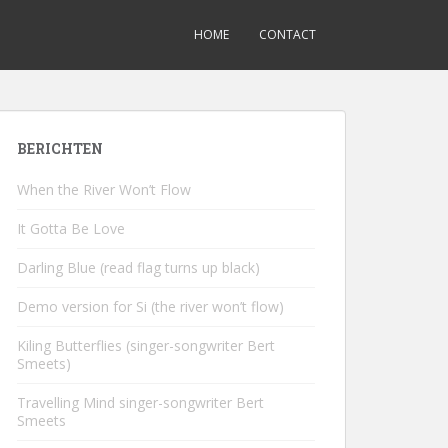
HOME
CONTACT
BERICHTEN
When the River Won’t Flow
It Gotta Be Love
Darling Blue (read flag turns up black)
Demo version for Si (the river won’t flow)
Kiling Butterflies (singer-songwriter Bert
Smeets)
Travelling Mind singer-songwriter Bert
Smeets