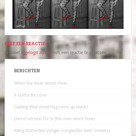
GEEF EEN REACTIE
Je moet
ingelogd zijn op
om een reactie te plaatsen.
BERICHTEN
When the River Won’t Flow
It Gotta Be Love
Darling Blue (read flag turns up black)
Demo version for Si (the river won’t flow)
Kiling Butterflies (singer-songwriter Bert Smeets)