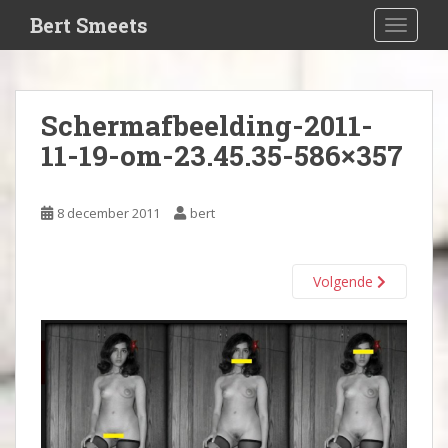
S
Bert Smeets
TOGGLE
k
i
p
t
Schermafbeelding-2011-
o
11-19-om-23.45.35-586×357
m
a
i
8 december 2011
bert
n
c
o
Volgende
n
t
e
n
t