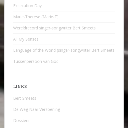
Excecution Day
Marie-Therese (Marie-T)
Wereldrecord singer-songwriter Bert Smeets
All My Senses
Language of the World (singer-songwriter Bert Smeets
Tussenpersoon van God
LINKS
Bert Smeets
De Weg Naar Verzoening
Dossiers