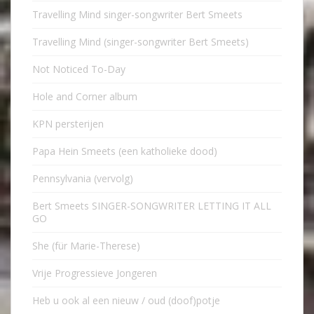
Travelling Mind singer-songwriter Bert Smeets
Travelling Mind (singer-songwriter Bert Smeets)
Not Noticed To-Day
Hole and Corner album
KPN persterijen
Papa Hein Smeets (een katholieke dood)
Pennsylvania (vervolg)
Bert Smeets SINGER-SONGWRITER LETTING IT ALL
GO
She (für Marie-Therese)
Vrije Progressieve Jongeren
Heb u ook al een nieuw / oud (doof)potje