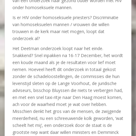
van een onderzoek naar gezond ouder worden met HIV
onder homoseksuele mannen.
Is er HIV onder homoseksuele priesters? Discriminatie
van homoseksuelen mannen / vrouwen die willen
trouwen in de kerk maar niet mogen, loopt dat
onderzoek al?
Het Deetman onderzoek loopt naar het einde.
Snakkend? Snel inpakken na 16-17 December, het wordt
een koude maand als je de resultaten voor lief moet
nemen. Hoeveel heeft dit onderzoek in totaal gekost
zonder de schadeloostellingen, de commissies die hun
levenstijd sleten op de Lange Voorhout, de juridische
adviseurs, bisschop Bluyssen die niets te verbergen had,
en met een snel taxi-ritje naar Den Haag moest komen,
ach voor de waarheid moet je wat over hebben.
Misschien denkt het gros van de mensen, de zwijgende
meerderheid, nu een schreeuwende kolk geworden, ‘wat
scheelt het mij’, een onderzoek door de staat is de
grootste nep want daar willen ministers en Demminck