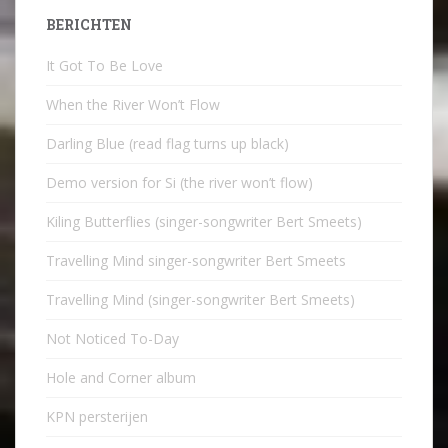
BERICHTEN
It Got To Be Love
When the River Won’t Flow
Darling Blue (read flag turns up black)
Demo version for Si (the river won’t flow)
Kiling Butterflies (singer-songwriter Bert Smeets)
Travelling Mind singer-songwriter Bert Smeets
Travelling Mind (singer-songwriter Bert Smeets)
Not Noticed To-Day
Hole and Corner album
KPN persterijen