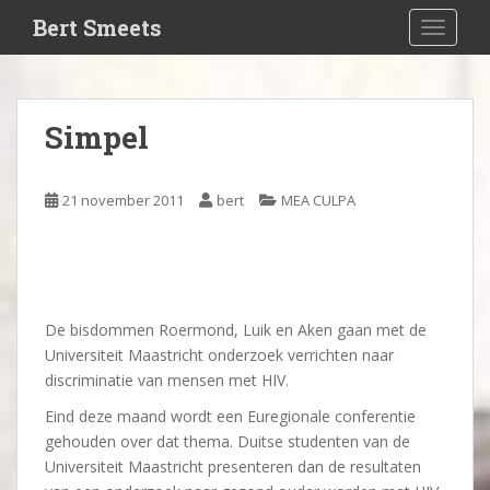
S
Bert Smeets
TOGGLE
k
i
p
t
Simpel
o
m
a
21 november 2011
bert
MEA CULPA
i
n
c
o
n
De bisdommen Roermond, Luik en Aken gaan met de
t
Universiteit Maastricht onderzoek verrichten naar
e
discriminatie van mensen met HIV.
n
t
Eind deze maand wordt een Euregionale conferentie
gehouden over dat thema. Duitse studenten van de
Universiteit Maastricht presenteren dan de resultaten