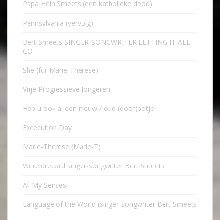
Papa Hein Smeets (een katholieke dood)
Pennsylvania (vervolg)
Bert Smeets SINGER-SONGWRITER LETTING IT ALL
GO
She (für Marie-Therese)
Vrije Progressieve Jongeren
Heb u ook al een nieuw / oud (doof)potje
Excecution Day
Marie-Therese (Marie-T)
Wereldrecord singer-songwriter Bert Smeets
All My Senses
Language of the World (singer-songwriter Bert Smeets