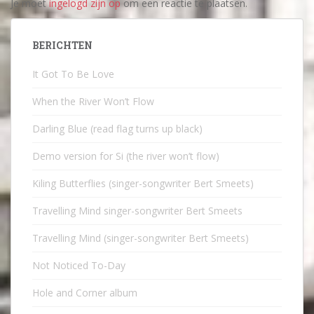
Je moet
ingelogd zijn op
om een reactie te plaatsen.
BERICHTEN
It Got To Be Love
When the River Won’t Flow
Darling Blue (read flag turns up black)
Demo version for Si (the river won’t flow)
Kiling Butterflies (singer-songwriter Bert Smeets)
Travelling Mind singer-songwriter Bert Smeets
Travelling Mind (singer-songwriter Bert Smeets)
Not Noticed To-Day
Hole and Corner album