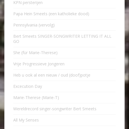
KPN persterijen
Papa Hein Smeets (een katholieke dood)
Pennsylvania (vervolg)
Bert Smeets SINGER-SONGWRITER LETTING IT ALL
GO
She (für Marie-Therese)
Vrije Progressieve Jongeren
Heb u ook al een nieuw / oud (doof)potje
Excecution Day
Marie-Therese (Marie-T)
Wereldrecord singer-songwriter Bert Smeets
All My Senses