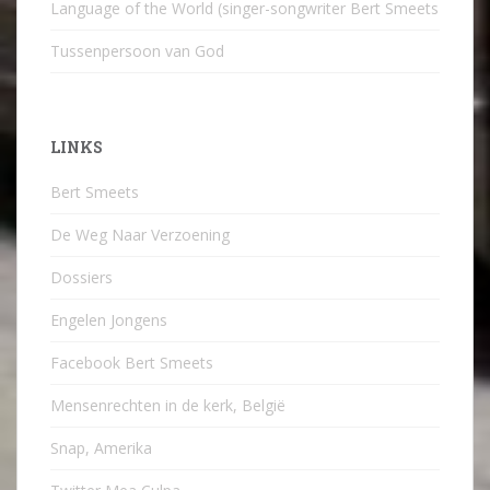
Language of the World (singer-songwriter Bert Smeets
Tussenpersoon van God
LINKS
Bert Smeets
De Weg Naar Verzoening
Dossiers
Engelen Jongens
Facebook Bert Smeets
Mensenrechten in de kerk, België
Snap, Amerika