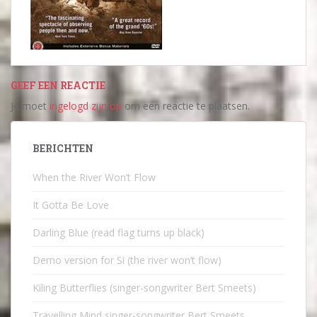
GEEF EEN REACTIE
Je moet
ingelogd zijn op
om een reactie te plaatsen.
BERICHTEN
When the River Won’t Flow
It Gotta Be Love
Darling Blue (read flag turns up black)
Demo version for Si (the river won’t flow)
Kiling Butterflies (singer-songwriter Bert Smeets)
Travelling Mind singer-songwriter Bert Smeets