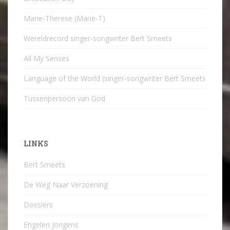
Marie-Therese (Marie-T)
Wereldrecord singer-songwriter Bert Smeets
All My Senses
Language of the World (singer-songwriter Bert Smeets
Tussenpersoon van God
LINKS
Bert Smeets
De Weg Naar Verzoening
Dossiers
Engelen Jongens