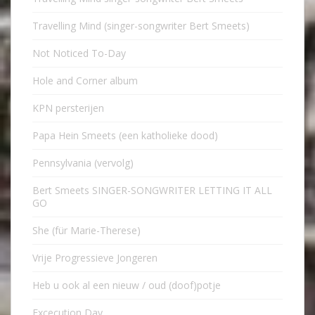
Travelling Mind (singer-songwriter Bert Smeets)
Not Noticed To-Day
Hole and Corner album
KPN persterijen
Papa Hein Smeets (een katholieke dood)
Pennsylvania (vervolg)
Bert Smeets SINGER-SONGWRITER LETTING IT ALL
GO
She (für Marie-Therese)
Vrije Progressieve Jongeren
Heb u ook al een nieuw / oud (doof)potje
Excecution Day