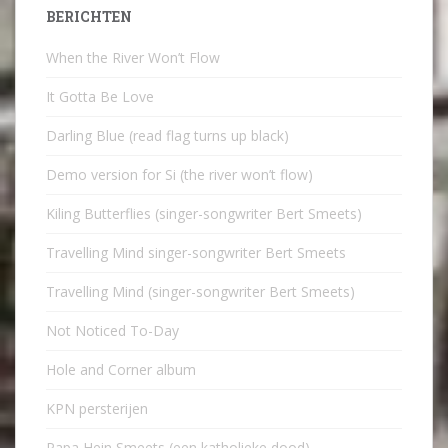
BERICHTEN
When the River Won’t Flow
It Gotta Be Love
Darling Blue (read flag turns up black)
Demo version for Si (the river won’t flow)
Kiling Butterflies (singer-songwriter Bert Smeets)
Travelling Mind singer-songwriter Bert Smeets
Travelling Mind (singer-songwriter Bert Smeets)
Not Noticed To-Day
Hole and Corner album
KPN persterijen
Papa Hein Smeets (een katholieke dood)