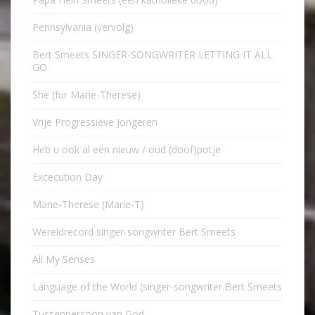
Pennsylvania (vervolg)
Bert Smeets SINGER-SONGWRITER LETTING IT ALL
GO
She (für Marie-Therese)
Vrije Progressieve Jongeren
Heb u ook al een nieuw / oud (doof)potje
Excecution Day
Marie-Therese (Marie-T)
Wereldrecord singer-songwriter Bert Smeets
All My Senses
Language of the World (singer-songwriter Bert Smeets
Tussenpersoon van God