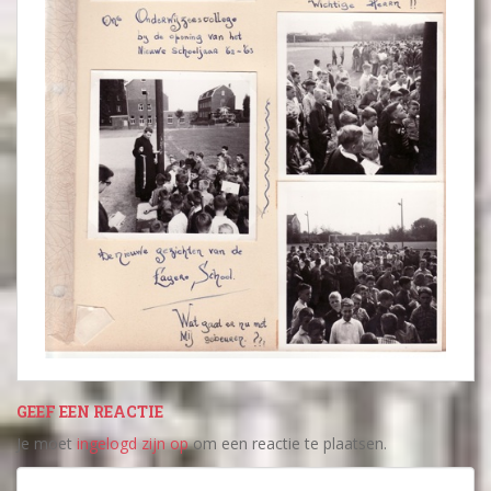
GEEF EEN REACTIE
Je moet
ingelogd zijn op
om een reactie te plaatsen.