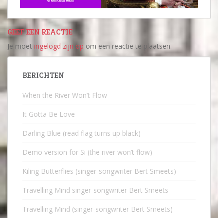
GEEF EEN REACTIE
Je moet
ingelogd zijn op
om een reactie te plaatsen.
BERICHTEN
When the River Won’t Flow
It Gotta Be Love
Darling Blue (read flag turns up black)
Demo version for Si (the river won’t flow)
Kiling Butterflies (singer-songwriter Bert Smeets)
Travelling Mind singer-songwriter Bert Smeets
Travelling Mind (singer-songwriter Bert Smeets)