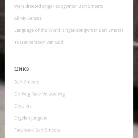
Wereldrecord singer-songwriter Bert Smeets
All My Senses
Language of the World (singer-songwriter Bert Smeets
Tussenpersoon van God
LINKS
Bert Smeets
De Weg Naar Verzoening
Dossiers
Engelen Jongens
Facebook Bert Smeets