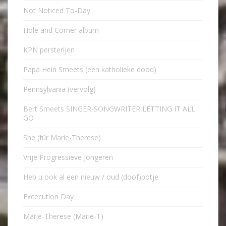
Not Noticed To-Day
Hole and Corner album
KPN persterijen
Papa Hein Smeets (een katholieke dood)
Pennsylvania (vervolg)
Bert Smeets SINGER-SONGWRITER LETTING IT ALL
GO
She (für Marie-Therese)
Vrije Progressieve Jongeren
Heb u ook al een nieuw / oud (doof)potje
Excecution Day
Marie-Therese (Marie-T)