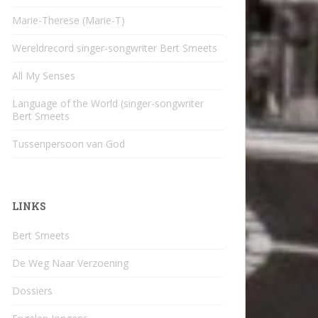
Marie-Therese (Marie-T)
Wereldrecord singer-songwriter Bert Smeets
All My Senses
Language of the World (singer-songwriter
Bert Smeets
Tussenpersoon van God
LINKS
Bert Smeets
De Weg Naar Verzoening
Dossiers