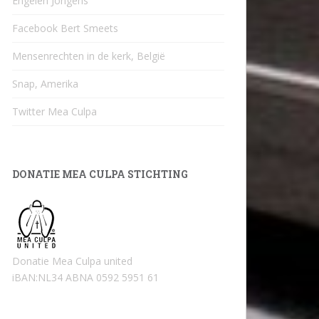
Engelen Jongens
Facebook Bert Smeets
Mensenrechten in de kerk, België
Snap, Amerika
Twitter Mea Culpa
DONATIE MEA CULPA STICHTING
Donatie Mea Culpa united
iBAN:NL34 ABNA 0592 5951 61