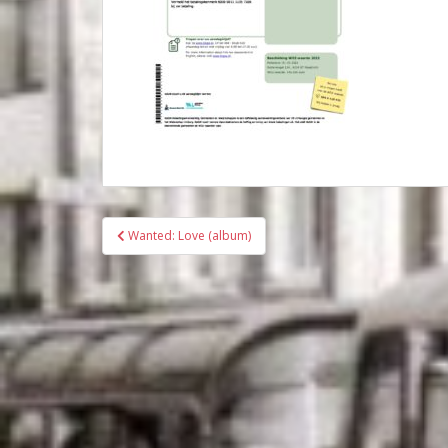
Bericht
Wanted: Love (album)
navigatie