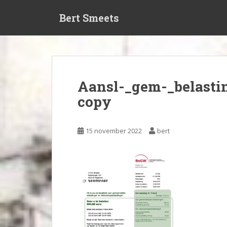
S
Bert Smeets
k
i
p
t
o
m
Aansl-_gem-_belasti
a
copy
i
n
c
15 november 2022
bert
o
n
t
e
n
t