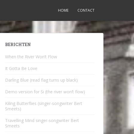
HOME
CONTACT
BERICHTEN
When the River Won’t Flow
It Gotta Be Love
Darling Blue (read flag turns up black)
Demo version for Si (the river won’t flow)
Kiling Butterflies (singer-songwriter Bert
Smeets)
Travelling Mind singer-songwriter Bert
Smeets