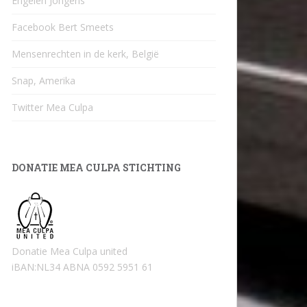
Engelen Jongens
Facebook Bert Smeets
Mensenrechten in de kerk, België
Snap, Amerika
Twitter Mea Culpa
DONATIE MEA CULPA STICHTING
Donatie Mea Culpa united
iBAN:NL34 ABNA 0592 5951 61