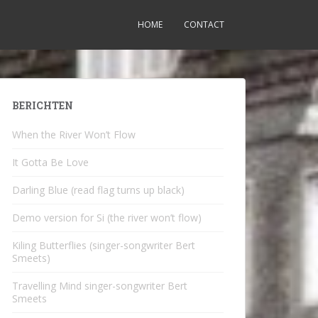
HOME
CONTACT
BERICHTEN
When the River Won’t Flow
It Gotta Be Love
Darling Blue (read flag turns up black)
Demo version for Si (the river won’t flow)
Kiling Butterflies (singer-songwriter Bert
Smeets)
Travelling Mind singer-songwriter Bert
Smeets