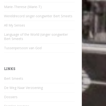
Marie-Therese (Marie-T)
Wereldrecord singer-songwriter Bert Smeets
All My Senses
Language of the World (singer-songwriter
Bert Smeets
Tussenpersoon van God
LINKS
Bert Smeets
De Weg Naar Verzoening
Dossiers