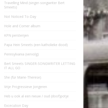
Travelling Mind (singer-songwriter Bert
Smeets)
Not Noticed To-Day
Hole and Corner album
KPN persterijen
Papa Hein Smeets (een katholieke dood)
Pennsylvania (vervolg)
Bert Smeets SINGER-SONGWRITER LETTING
IT ALL GO
She (für Marie-Therese)
Vrije Progressieve Jongeren
Heb u ook al een nieuw / oud (doof)potje
Excecution Day