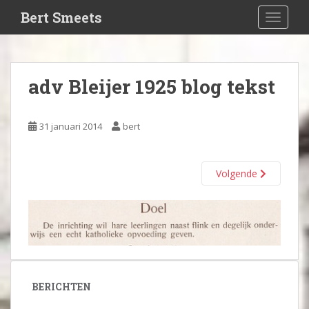
S
Bert Smeets
TOGGLE
k
i
p
t
adv Bleijer 1925 blog tekst
o
m
a
31 januari 2014
bert
i
n
c
Volgende
o
n
t
e
n
t
BERICHTEN