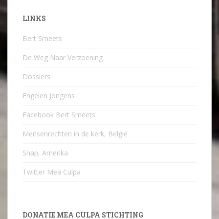
LINKS
Bert Smeets
De Weg Naar Verzoening
Dossiers
Engelen Jongens
Facebook Bert Smeets
Mensenrechten in de kerk, België
Snap, Amerika
Twitter Mea Culpa
DONATIE MEA CULPA STICHTING