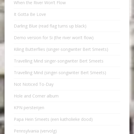
When the River Won’t Flow
It Gotta Be Love
Darling Blue (read flag turns up black)
Demo version for Si (the river won’t flow)
Kiling Butterflies (singer-songwriter Bert Smeets)
Travelling Mind singer-songwriter Bert Smeets
Travelling Mind (singer-songwriter Bert Smeets)
Not Noticed To-Day
Hole and Corner album
KPN persterijen
Papa Hein Smeets (een katholieke dood)
Pennsylvania (vervolg)