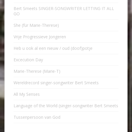
Bert Smeets SINGER-SONGWRITER LETTING IT ALL
GO
She (für Marie-Therese)
Vrije Progressieve Jongeren
Heb u ook al een nieuw / oud (doof)potje
Excecution Day
Marie-Therese (Marie-T)
Wereldrecord singer-songwriter Bert Smeets
All My Senses
Language of the World (singer-songwriter Bert Smeets
Tussenpersoon van God