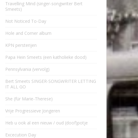
Travelling Mind (singer-songwriter Bert
Smeets)
Not Noticed To-Day
Hole and Corner album
KPN persterijen
Papa Hein Smeets (een katholieke dood)
Pennsylvania (vervolg)
Bert Smeets SINGER-SONGWRITER LETTING
IT ALL GO
She (für Marie-Therese)
Vrije Progressieve Jongeren
Heb u ook al een nieuw / oud (doof)potje
Excecution Day