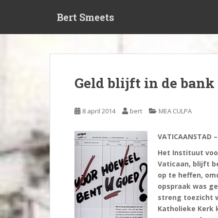
S
Bert Smeets
k
i
p
t
o
m
Geld blijft in de bank
a
i
n
8 april 2014
bert
MEA CULPA
c
o
VATICAANSTAD 
n
t
Het Instituut vo
e
Vaticaan, blijft
n
op te heffen, om
t
opspraak was ger
streng toezicht 
Katholieke Kerk 