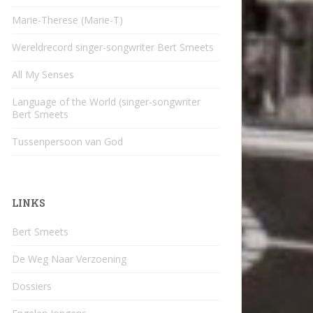
Marie-Therese (Marie-T)
Wereldrecord singer-songwriter Bert Smeets
All My Senses
Language of the World (singer-songwriter
Bert Smeets
Tussenpersoon van God
LINKS
Bert Smeets
De Weg Naar Verzoening
Dossiers