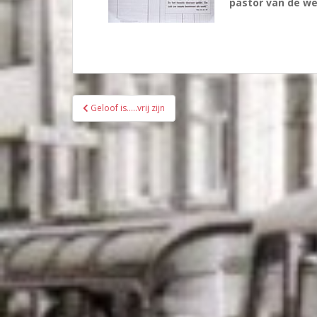
pastor van de we
Bericht
Geloof is…..vrij zijn
navigatie