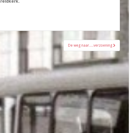
reldkerk.
De weg naar…..verzoening