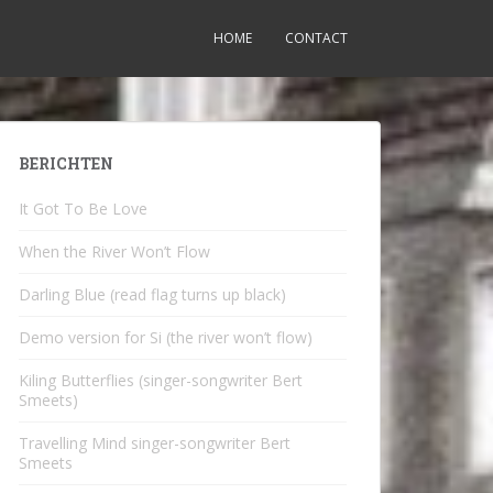
HOME
CONTACT
BERICHTEN
It Got To Be Love
When the River Won’t Flow
Darling Blue (read flag turns up black)
Demo version for Si (the river won’t flow)
Kiling Butterflies (singer-songwriter Bert
Smeets)
Travelling Mind singer-songwriter Bert
Smeets