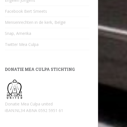
Engelen Jongens
Facebook Bert Smeets
Mensenrechten in de kerk, België
Snap, Amerika
Twitter Mea Culpa
DONATIE MEA CULPA STICHTING
Donatie Mea Culpa united
iBAN:NL34 ABNA 0592 5951 61