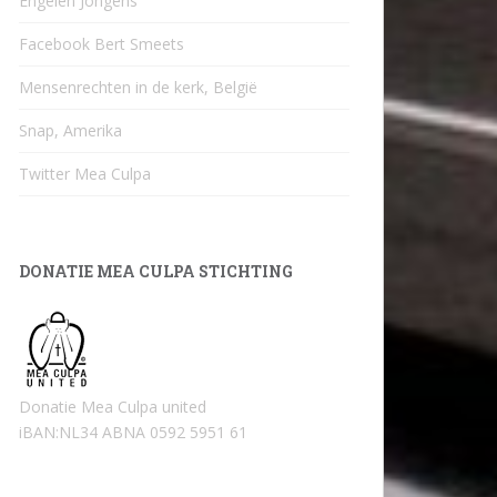
Engelen Jongens
Facebook Bert Smeets
Mensenrechten in de kerk, België
Snap, Amerika
Twitter Mea Culpa
DONATIE MEA CULPA STICHTING
Donatie Mea Culpa united
iBAN:NL34 ABNA 0592 5951 61