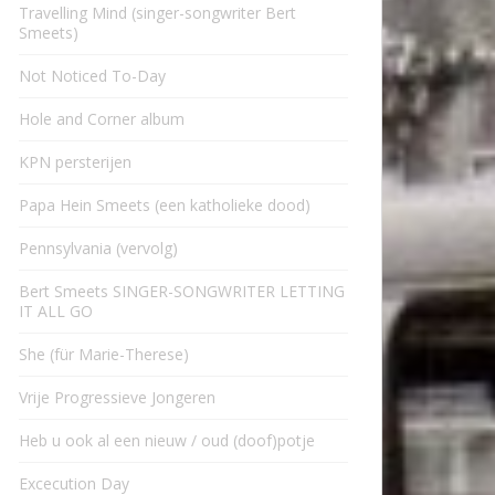
Travelling Mind (singer-songwriter Bert
Smeets)
Not Noticed To-Day
Hole and Corner album
KPN persterijen
Papa Hein Smeets (een katholieke dood)
Pennsylvania (vervolg)
Bert Smeets SINGER-SONGWRITER LETTING
IT ALL GO
She (für Marie-Therese)
Vrije Progressieve Jongeren
Heb u ook al een nieuw / oud (doof)potje
Excecution Day