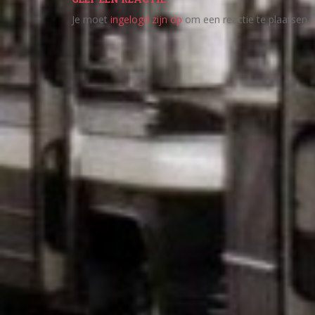
Je moet
ingelogd zijn op
om een reactie te plaatsen.