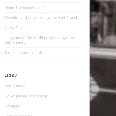
Marie-Therese (Marie-T)
Wereldrecord singer-songwriter Bert Smeets
All My Senses
Language of the World (singer-songwriter
Bert Smeets
Tussenpersoon van God
LINKS
Bert Smeets
De Weg Naar Verzoening
Dossiers