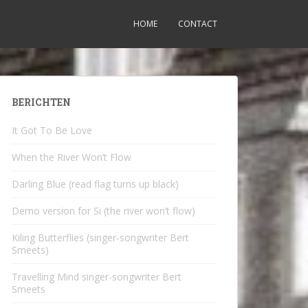
HOME
CONTACT
BERICHTEN
It Got To Be Love
When the River Won’t Flow
Darling Blue (read flag turns up black)
Demo version for Si (the river won’t flow)
Kiling Butterflies (singer-songwriter Bert
Smeets)
Travelling Mind singer-songwriter Bert
Smeets