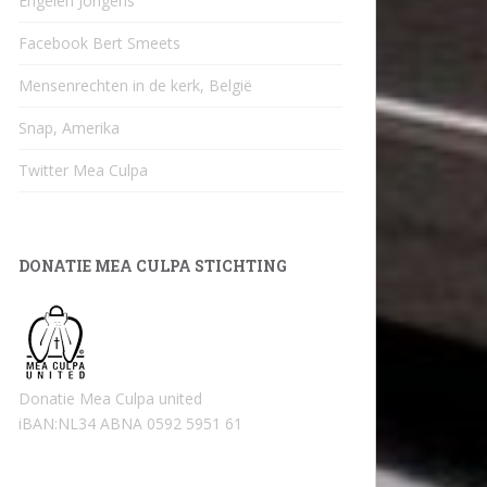
Engelen Jongens
Facebook Bert Smeets
Mensenrechten in de kerk, België
Snap, Amerika
Twitter Mea Culpa
DONATIE MEA CULPA STICHTING
Donatie Mea Culpa united
iBAN:NL34 ABNA 0592 5951 61