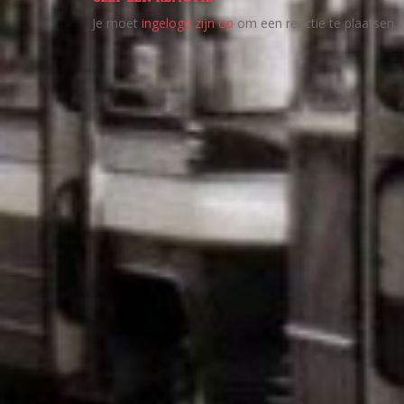
Je moet
ingelogd zijn op
om een reactie te plaatsen.