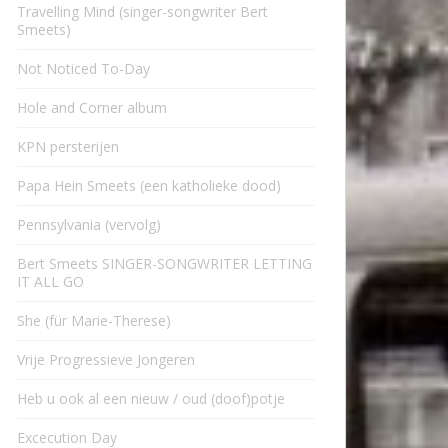
Travelling Mind (singer-songwriter Bert
Smeets)
Not Noticed To-Day
Hole and Corner album
KPN persterijen
Papa Hein Smeets (een katholieke dood)
Pennsylvania (vervolg)
Bert Smeets SINGER-SONGWRITER LETTING
IT ALL GO
She (für Marie-Therese)
Vrije Progressieve Jongeren
Heb u ook al een nieuw / oud (doof)potje
Excecution Day