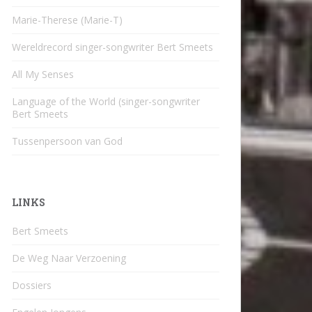
Marie-Therese (Marie-T)
Wereldrecord singer-songwriter Bert Smeets
All My Senses
Language of the World (singer-songwriter
Bert Smeets
Tussenpersoon van God
LINKS
Bert Smeets
De Weg Naar Verzoening
Dossiers