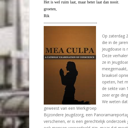
Het is wel ruim laat, maar beter laat dan nooit.
groeten,
Rik
—————————————-
Op zaterdag 2
die in de jare
Jeugdoase is 
Deze verhalen
ze in Jeugdoa
meegemaakt, v
braaksel opn
opeten, het m
de sekte van 
zeer erge din
We weten dat 
geweest van een Werkgroep
Bijzondere Jeugdzorg, een Panoramareportage o
verschenen, er is een gerechtelijk onderzoek
ook mensen veroordeeld zijn, maar dat moet