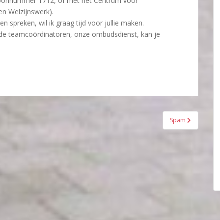
oonnummer 1712, of met het Centrum voor
en Welzijnswerk).
en spreken, wil ik graag tijd voor jullie maken.
, de teamcoördinatoren, onze ombudsdienst, kan je
Spam