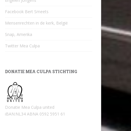
Engelen Jongens
Facebook Bert Smeets
Mensenrechten in de kerk, België
Snap, Amerika
Twitter Mea Culpa
DONATIE MEA CULPA STICHTING
Donatie Mea Culpa united
iBAN:NL34 ABNA 0592 5951 61