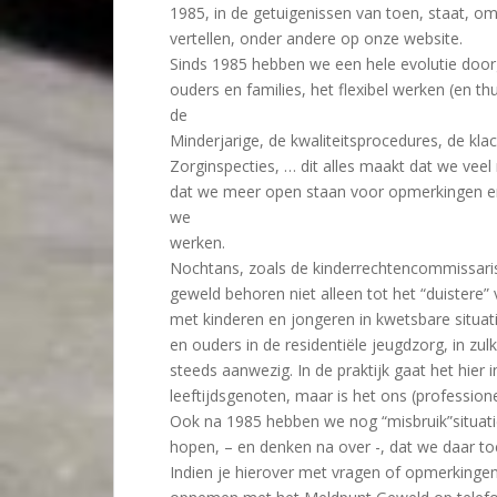
1985, in de getuigenissen van toen, staat, om
vertellen, onder andere op onze website.
Sinds 1985 hebben we een hele evolutie doo
ouders en families, het flexibel werken (en th
de
Minderjarige, de kwaliteitsprocedures, de kl
Zorginspecties, … dit alles maakt dat we vee
dat we meer open staan voor opmerkingen en
we
werken.
Nochtans, zoals de kinderrechtencommissaris
geweld behoren niet alleen tot het “duistere”
met kinderen en jongeren in kwetsbare situat
en ouders in de residentiële jeugdzorg, in zul
steeds aanwezig. In de praktijk gaat het hier 
leeftijdsgenoten, maar is het ons (professione
Ook na 1985 hebben we nog “misbruik”situati
hopen, – en denken na over -, dat we daar 
Indien je hierover met vragen of opmerkingen z