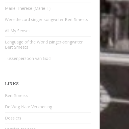
Marie-Therese (Marie-T)
Wereldrecord singer-songwriter Bert Smeets
All My Senses
Language of the World (singer-songwriter
Bert Smeets
Tussenpersoon van God
LINKS
Bert Smeets
De Weg Naar Verzoening
Dossiers