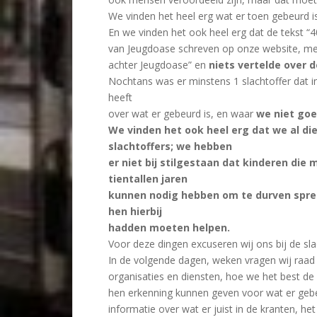
We vinden het heel erg wat er toen gebeurd is
En we vinden het ook heel erg dat de tekst “4
van Jeugdoase schreven op onze website, me
achter Jeugdoase” en
niets vertelde over 
Nochtans was er minstens 1 slachtoffer dat i
heeft
over wat er gebeurd is, en waar
we niet goe
We vinden het ook heel erg dat we al di
slachtoffers; we hebben
er niet bij stilgestaan dat kinderen die 
tientallen jaren
kunnen nodig hebben om te durven sprek
hen hierbij
hadden moeten helpen.
Voor deze dingen excuseren wij ons bij de sla
In de volgende dagen, weken vragen wij raad
organisaties en diensten, hoe we het best de 
hen erkenning kunnen geven voor wat er gebe
informatie over wat er juist in de kranten, he