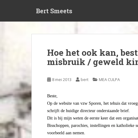
S
Bert Smeets
k
i
p
t
o
m
Hoe het ook kan, best
a
misbruik / geweld ki
i
n
c
8 mei 2013
bert
MEA CULPA
o
n
t
Beste,
e
Op de website van vzw Sporen, het tehuis dat vro
n
schrijft de huidige directeur onderstaande brief.
t
Dit is bij mijn weten de eerste keer dat een organisa
Bisschoppen, parochies, instellingen en katholieke 
voorbeeld aan nemen.