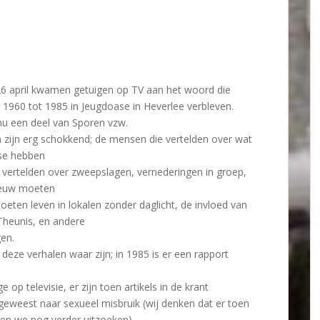
6 april kwamen getuigen op TV aan het woord die
n 1960 tot 1985 in Jeugdoase in Heverlee verbleven.
nu een deel van Sporen vzw.
 zijn erg schokkend; de mensen die vertelden over wat
se hebben
ertelden over zweepslagen, vernederingen in groep,
ieuw moeten
oeten leven in lokalen zonder daglicht, de invloed van
Theunis, en andere
gen.
deze verhalen waar zijn; in 1985 is er een rapport
p televisie, er zijn toen artikels in de krant
 geweest naar sexueel misbruik (wij denken dat er toen
en we nog verder uitzoeken).