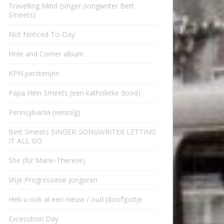
Travelling Mind (singer-songwriter Bert
Smeets)
Not Noticed To-Day
Hole and Corner album
KPN persterijen
Papa Hein Smeets (een katholieke dood)
Pennsylvania (vervolg)
Bert Smeets SINGER-SONGWRITER LETTING
IT ALL GO
She (für Marie-Therese)
Vrije Progressieve Jongeren
Heb u ook al een nieuw / oud (doof)potje
Excecution Day