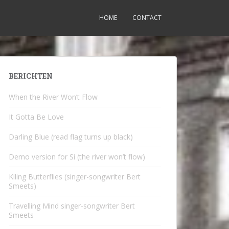
HOME
CONTACT
BERICHTEN
When the River Won’t Flow
It Gotta Be Love
Darling Blue (read flag turns up black)
Demo version for Si (the river won’t flow)
Kiling Butterflies (singer-songwriter Bert
Smeets)
Travelling Mind singer-songwriter Bert
Smeets