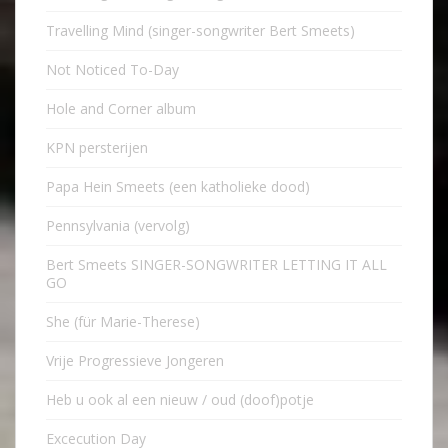
Travelling Mind (singer-songwriter Bert Smeets)
Not Noticed To-Day
Hole and Corner album
KPN persterijen
Papa Hein Smeets (een katholieke dood)
Pennsylvania (vervolg)
Bert Smeets SINGER-SONGWRITER LETTING IT ALL
GO
She (für Marie-Therese)
Vrije Progressieve Jongeren
Heb u ook al een nieuw / oud (doof)potje
Excecution Day