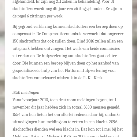
afgehandeld. Er zijn nog 211 zaken in behandeling. Voor 31
slachtoffers wordt nog dit jaar een zitting gehouden. Er zijn in
de regel 6 zittingen per week.
Bij gegrond verklaring kunnen slachtoffers een beroep doen op
compensatie. De Compensatiecommissie verwacht dat ongeveer
150 slachtoffers dat ook zullen doen. Eind 2016 zullen allen een
uitspraak hebben ontvangen.
Het werk van beide commissies
zit er dan op. De hulpverlening aan slachtoffers gaat echter
door. Die kunnen een beroep blijven doen op het aanbod van
gespecialiseerde hulp van het Platform Hulpverlening voor
slachtoffers van seksueel misbruik in de R. K.- Kerk.
3650 meldingen
Vanaf voorjaar 2010, toen de stroom meldingen begon, tot 1
november dit jaar hebben zich in totaal 3650 mensen gemeld.
1554 van hen lieten het om allerlei redenen daar bij, ondanks
uitnodigingen hun melding om te zetten in een klacht. 2096
slachtoffers dienden wel een klacht in. Dat kon tot 1 mei bij het
Meldpunt Seksueel Misbruik RKK en 200 mensen hebben dat