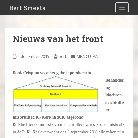
S
Bert Smeets
TOGGLE
k
i
p
t
Nieuws van het front
o
m
a
2 december 2015
bert
MEA CULPA
i
n
Dank Crispina voor het gehele persbericht
c
Behandeli
o
ng
n
t
klachten
e
slachtoffe
n
rs
t
misbruik R. K.- Kerk in 2016 afgerond
De Klachtencommissie voor slachtoffers van seksueel misbruik
in de R. K.- Kerk verwacht dat 1 september 2016 alle zaken zijn