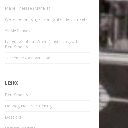
Marie-Therese (Marie-T)
Wereldrecord singer-songwriter Bert Smeets
All My Senses
Language of the World (singer-songwriter
Bert Smeets
Tussenpersoon van God
LINKS
Bert Smeets
De Weg Naar Verzoening
Dossiers