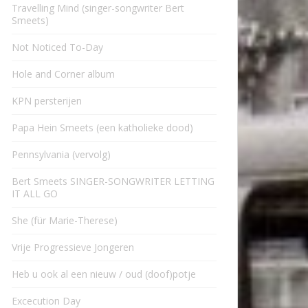
Travelling Mind (singer-songwriter Bert
Smeets)
Not Noticed To-Day
Hole and Corner album
KPN persterijen
Papa Hein Smeets (een katholieke dood)
Pennsylvania (vervolg)
Bert Smeets SINGER-SONGWRITER LETTING
IT ALL GO
She (für Marie-Therese)
Vrije Progressieve Jongeren
Heb u ook al een nieuw / oud (doof)potje
Excecution Day