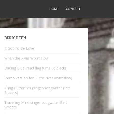
HOME
CONTACT
BERICHTEN
It Got To Be Love
When the River Won’t Flow
Darling Blue (read flag turns up black)
Demo version for Si (the river won’t flow)
Kiling Butterflies (singer-songwriter Bert
Smeets)
Travelling Mind singer-songwriter Bert
Smeets