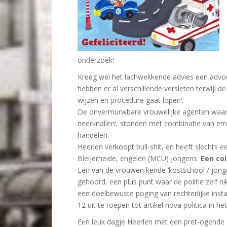
onderzoek!
Kreeg wel het lachwekkende advies een advo
hebben er al verschillende versleten terwijl d
wijzen en procedure gaat lopen’.
De onvermurwbare vrouwelijke agenten waarva
neerknallen’, stonden met combinatie van empa
handelen.
Heerlen verkoopt bull-shit, en heeft slech
Bleijerheide, engelen (MCU) jongens.
Een co
Een van de vrouwen kende ‘kostschool / jonge
gehoord, een plus punt waar de politie zelf n
een doelbewuste poging van rechterlijke instan
12 uit te roepen tot artikel nova politica in he
Een leuk dagje Heerlen met een pret-ogende 