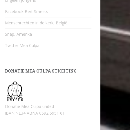
Engelen Jongens
Facebook Bert Smeets
Mensenrechten in de kerk, België
Snap, Amerika
Twitter Mea Culpa
DONATIE MEA CULPA STICHTING
Donatie Mea Culpa united
iBAN:NL34 ABNA 0592 5951 61