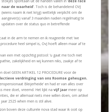
stokjes spontaan uit de handen vallen in ‘
deze race
naar de waarheid’
. Toch is de behandelend OVJ
(wiens naam ik niet krijg) wettelijk verplicht om de
aangever(s) vanaf 3 maanden nadien regelmatig te
updaten over de status quo in betreffende
caat in de arm te nemen en ik reageerde met ‘we
e procedure heel simpel is, OvJ hoeft alleen maar af te
n een met opzichtig pistool: ‘u gaat me toch niet
thie, zakelijkheid en wij kunnen niks, zaakje af te
ts een doel GEEN ARTIKEL 12 PROCEDURE voor de
llectieve verdringing van ons Roomse geheugen.
nspensionaat Bleijerheide’ en had er van alles over
iks mee doet, vreemd. Het lijkt na
vijf jaar
meer op
ties, die er allemaal niets mee willen doen, om artikel
t jaar 2525 when men is stil alive.
zon boven deze culturele nova stad waar ik ooit op