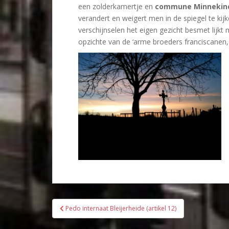
een zolderkamertje en
commune Minnekin
verandert en weigert men in de spiegel te k
verschijnselen het eigen gezicht besmet lijk
opzichte van de ‘arme broeders franciscanen,
Bericht
Pedo internaat Bleijerheide (artikel 12)
navigatie