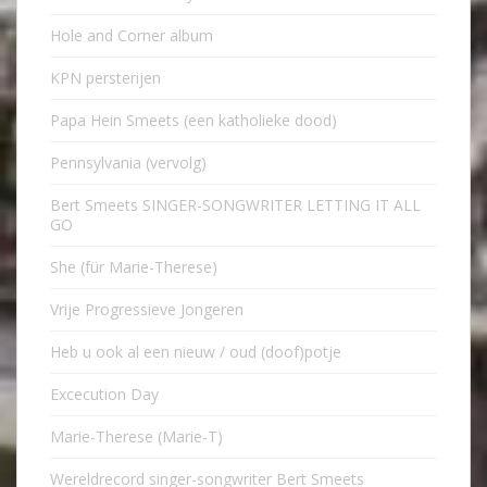
Hole and Corner album
KPN persterijen
Papa Hein Smeets (een katholieke dood)
Pennsylvania (vervolg)
Bert Smeets SINGER-SONGWRITER LETTING IT ALL
GO
She (für Marie-Therese)
Vrije Progressieve Jongeren
Heb u ook al een nieuw / oud (doof)potje
Excecution Day
Marie-Therese (Marie-T)
Wereldrecord singer-songwriter Bert Smeets