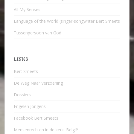
All My Senses
Language of the World (singer-songwriter Bert Smeets
Tussenpersoon van God
LINKS
Bert Smeets
De Weg Naar Verzoening
Dossiers
Engelen Jongens
Facebook Bert Smeets
Mensenrechten in de kerk, België