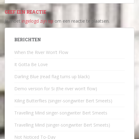
GEEF EEN REACTIE
Je moet
ingelogd zijn op
om een reactie te plaatsen.
BERICHTEN
When the River Won’t Flow
It Gotta Be Love
Darling Blue (read flag turns up black)
Demo version for Si (the river won’t flow)
Kiling Butterflies (singer-songwriter Bert Smeets)
Travelling Mind singer-songwriter Bert Smeets
Travelling Mind (singer-songwriter Bert Smeets)
Not Noticed To-Day