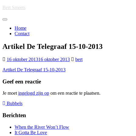
Skip
Bert Smeets
to
main
Toggle
content
navigation
Home
Contact
Artikel De Telegraaf 15-10-2013
16 oktober 2013
16 oktober 2013
bert
Artikel De Telegraaf 15-10-2013
Geef een reactie
Je moet
ingelogd zijn op
om een reactie te plaatsen.
Bericht
Bubbels
navigatie
Berichten
When the River Won’t Flow
It Gotta Be Love