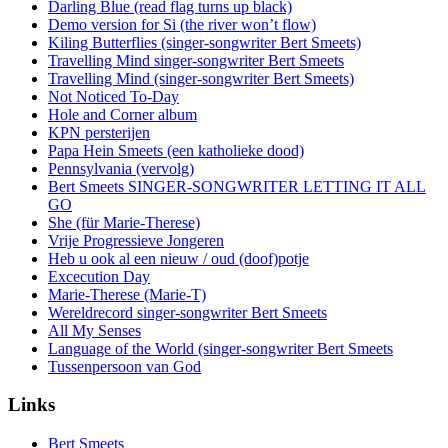
Darling Blue (read flag turns up black)
Demo version for Si (the river won’t flow)
Kiling Butterflies (singer-songwriter Bert Smeets)
Travelling Mind singer-songwriter Bert Smeets
Travelling Mind (singer-songwriter Bert Smeets)
Not Noticed To-Day
Hole and Corner album
KPN persterijen
Papa Hein Smeets (een katholieke dood)
Pennsylvania (vervolg)
Bert Smeets SINGER-SONGWRITER LETTING IT ALL
GO
She (für Marie-Therese)
Vrije Progressieve Jongeren
Heb u ook al een nieuw / oud (doof)potje
Excecution Day
Marie-Therese (Marie-T)
Wereldrecord singer-songwriter Bert Smeets
All My Senses
Language of the World (singer-songwriter Bert Smeets
Tussenpersoon van God
Links
Bert Smeets