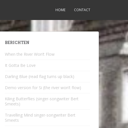
HOME
CONTACT
BERICHTEN
When the River Won’t Flow
It Gotta Be Love
Darling Blue (read flag turns up black)
Demo version for Si (the river won’t flow)
Kiling Butterflies (singer-songwriter Bert
Smeets)
Travelling Mind singer-songwriter Bert
Smeets