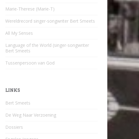
Marie-Therese (Marie-T)
Wereldrecord singer-songwriter Bert Smeets
All My Senses
Language of the World (singer-songwriter
Bert Smeets
Tussenpersoon van God
LINKS
Bert Smeets
De Weg Naar Verzoening
Dossiers