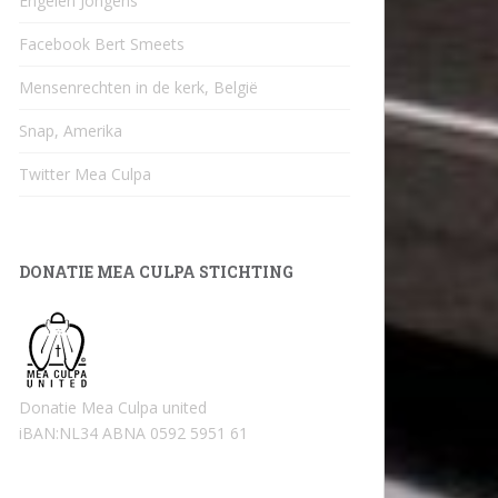
Engelen Jongens
Facebook Bert Smeets
Mensenrechten in de kerk, België
Snap, Amerika
Twitter Mea Culpa
DONATIE MEA CULPA STICHTING
Donatie Mea Culpa united
iBAN:NL34 ABNA 0592 5951 61