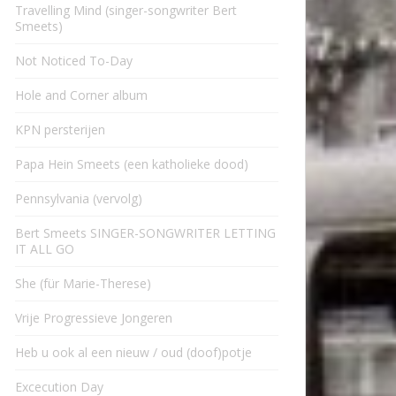
Travelling Mind (singer-songwriter Bert
Smeets)
Not Noticed To-Day
Hole and Corner album
KPN persterijen
Papa Hein Smeets (een katholieke dood)
Pennsylvania (vervolg)
Bert Smeets SINGER-SONGWRITER LETTING
IT ALL GO
She (für Marie-Therese)
Vrije Progressieve Jongeren
Heb u ook al een nieuw / oud (doof)potje
Excecution Day