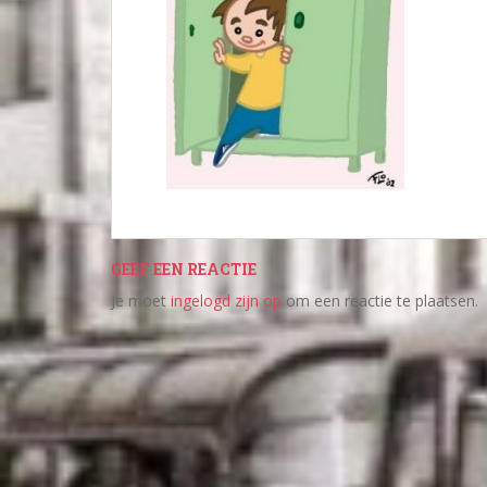
GEEF EEN REACTIE
Je moet
ingelogd zijn op
om een reactie te plaatsen.