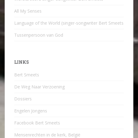
All My Senses
Language of the World (singer-songwriter Bert Smeets
Tussenpersoon van God
LINKS
Bert Smeets
De Weg Naar Verzoening
Dossiers
Engelen Jongens
Facebook Bert Smeets
Mensenrechten in de kerk, België