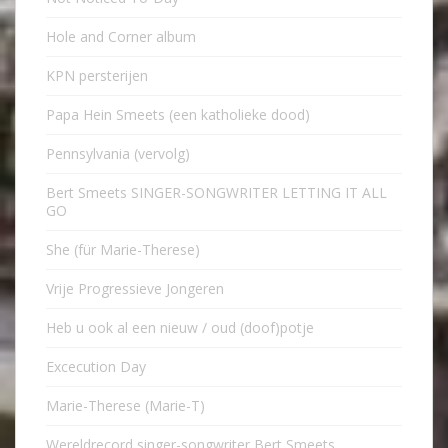
Hole and Corner album
KPN persterijen
Papa Hein Smeets (een katholieke dood)
Pennsylvania (vervolg)
Bert Smeets SINGER-SONGWRITER LETTING IT ALL
GO
She (für Marie-Therese)
Vrije Progressieve Jongeren
Heb u ook al een nieuw / oud (doof)potje
Excecution Day
Marie-Therese (Marie-T)
Wereldrecord singer-songwriter Bert Smeets