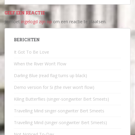
GEEF EEN REACTIE
Je moet
ingelogd zijn op
om een reactie te plaatsen.
BERICHTEN
It Got To Be Love
When the River Won’t Flow
Darling Blue (read flag turns up black)
Demo version for Si (the river won’t flow)
Kiling Butterflies (singer-songwriter Bert Smeets)
Travelling Mind singer-songwriter Bert Smeets
Travelling Mind (singer-songwriter Bert Smeets)
Not Noticed To-Day