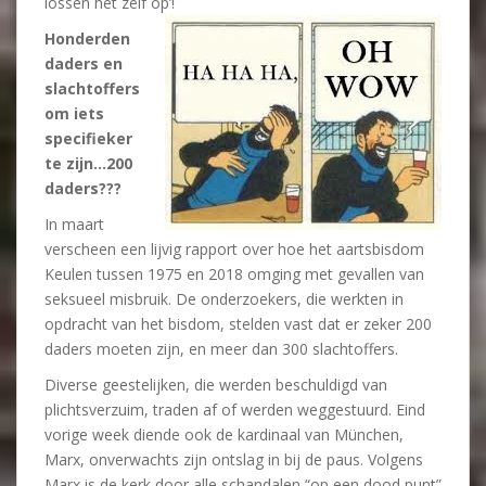
lossen het zelf op’!
Honderden
daders en
slachtoffers
om iets
specifieker
te zijn…200
daders???
In maart
verscheen een lijvig rapport over hoe het aartsbisdom
Keulen tussen 1975 en 2018 omging met gevallen van
seksueel misbruik. De onderzoekers, die werkten in
opdracht van het bisdom, stelden vast dat er zeker 200
daders moeten zijn, en meer dan 300 slachtoffers.
Diverse geestelijken, die werden beschuldigd van
plichtsverzuim, traden af of werden weggestuurd. Eind
vorige week diende ook de kardinaal van München,
Marx, onverwachts zijn ontslag in bij de paus. Volgens
Marx is de kerk door alle schandalen “op een dood punt”