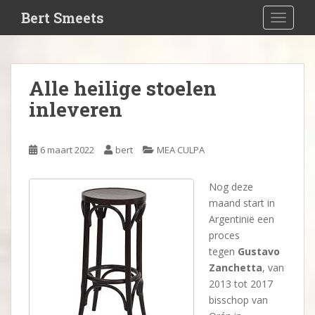
S
Bert Smeets
TOGGLE
k
i
p
t
Alle heilige stoelen
o
inleveren
m
a
i
6 maart 2022
bert
MEA CULPA
n
c
o
Nog deze
n
maand start in
t
Argentinië een
e
proces
n
tegen
Gustavo
t
Zanchetta
, van
2013 tot 2017
bisschop van