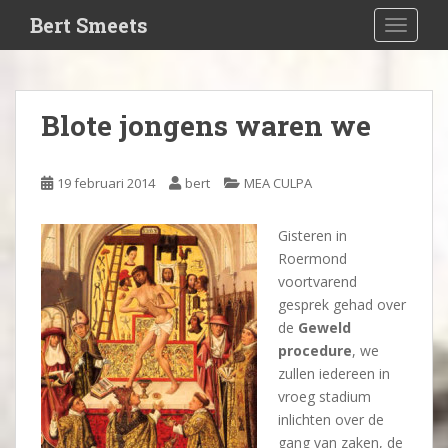
S
Bert Smeets
TOGGLE
k
i
p
t
Blote jongens waren we
o
m
a
19 februari 2014
bert
MEA CULPA
i
n
Gisteren in
c
Roermond
o
voortvarend
n
gesprek gehad over
t
de
Geweld
e
procedure
, we
n
zullen iedereen in
t
vroeg stadium
inlichten over de
gang van zaken, de