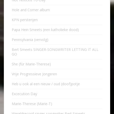
Hole and Corner album
KPN persterijen
Papa Hein Smeets (een katholieke dood)
Pennsylvania (vervolg)
Bert Smeets SINGER-SONGWRITER LETTING IT ALL
GO
She (für Marie-Therese)
Vrije Progressieve Jongeren
Heb u ook al een nieuw / oud (doof)potje
Excecution Day
Marie-Therese (Marie-T)
Wereldrecord singer-songwriter Bert Smeets