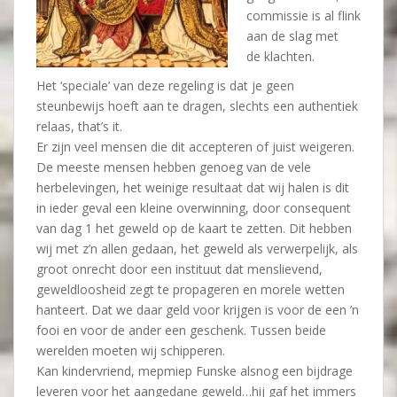
commissie is al flink
aan de slag met
de klachten.
Het ‘speciale’ van deze regeling is dat je geen
steunbewijs hoeft aan te dragen, slechts een authentiek
relaas, that’s it.
Er zijn veel mensen die dit accepteren of juist weigeren.
De meeste mensen hebben genoeg van de vele
herbelevingen, het weinige resultaat dat wij halen is dit
in ieder geval een kleine overwinning, door consequent
van dag 1 het geweld op de kaart te zetten. Dit hebben
wij met z’n allen gedaan, het geweld als verwerpelijk, als
groot onrecht door een instituut dat menslievend,
geweldloosheid zegt te propageren en morele wetten
hanteert. Dat we daar geld voor krijgen is voor de een ’n
fooi en voor de ander een geschenk. Tussen beide
werelden moeten wij schipperen.
Kan kindervriend, mepmiep Funske alsnog een bijdrage
leveren voor het aangedane geweld…hij gaf het immers