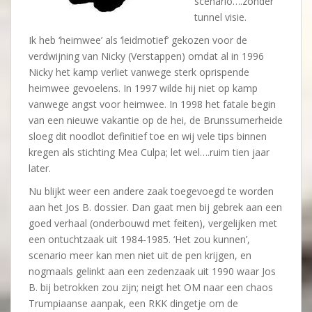
scenario….zonder
tunnel visie.
Ik heb ‘heimwee’ als ‘leidmotief’ gekozen voor de
verdwijning van Nicky (Verstappen) omdat al in 1996
Nicky het kamp verliet vanwege sterk oprispende
heimwee gevoelens. In 1997 wilde hij niet op kamp
vanwege angst voor heimwee. In 1998 het fatale begin
van een nieuwe vakantie op de hei, de Brunssumerheide
sloeg dit noodlot definitief toe en wij vele tips binnen
kregen als stichting Mea Culpa; let wel….ruim tien jaar
later.
Nu blijkt weer een andere zaak toegevoegd te worden
aan het Jos B. dossier. Dan gaat men bij gebrek aan een
goed verhaal (onderbouwd met feiten), vergelijken met
een ontuchtzaak uit 1984-1985. ‘Het zou kunnen’,
scenario meer kan men niet uit de pen krijgen, en
nogmaals gelinkt aan een zedenzaak uit 1990 waar Jos
B. bij betrokken zou zijn; neigt het OM naar een chaos
Trumpiaanse aanpak, een RKK dingetje om de