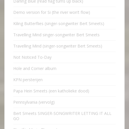
Darling Blue (read flag turns up black)
Demo version for Si (the river won’t flow)
Kiling Butterflies (singer-songwriter Bert Smeets)
Travelling Mind singer-songwriter Bert Smeets
Travelling Mind (singer-songwriter Bert Smeets)
Not Noticed To-Day
Hole and Corner album
KPN persterijen
Papa Hein Smeets (een katholieke dood)
Pennsylvania (vervolg)
Bert Smeets SINGER-SONGWRITER LETTING IT ALL
GO