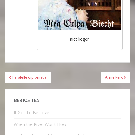
niet liegen
Bericht
Paralelle diplomatie
Arme kerk
navigatie
BERICHTEN
It Got To Be Love
When the River Won’t Flow