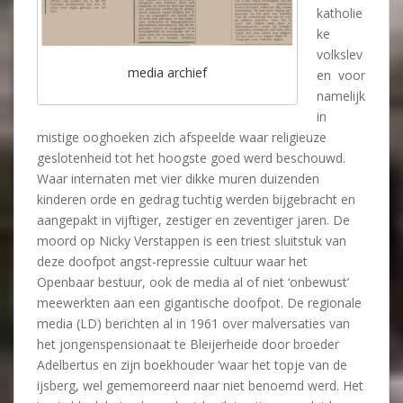
katholie
ke
volkslev
media archief
en
voor
namelijk
in
mistige ooghoeken zich afspeelde waar religieuze
geslotenheid tot het hoogste goed werd beschouwd.
Waar internaten met vier dikke muren duizenden
kinderen orde en gedrag tuchtig werden bijgebracht en
aangepakt in vijftiger, zestiger en zeventiger jaren. De
moord op Nicky Verstappen is een triest sluitstuk van
deze doofpot angst-repressie cultuur waar het
Openbaar bestuur, ook de media al of niet ‘onbewust’
meewerkten aan een gigantische doofpot. De regionale
media (LD) berichten al in 1961 over malversaties van
het jongenspensionaat te Bleijerheide door broeder
Adelbertus en zijn boekhouder ‘waar het topje van de
ijsberg, wel gememoreerd naar niet benoemd werd. Het