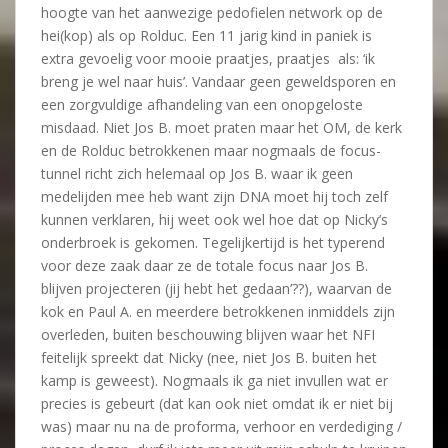
hoogte van het aanwezige pedofielen network op de
hei(kop) als op Rolduc. Een 11 jarig kind in paniek is
extra gevoelig voor mooie praatjes, praatjes als: ‘ik
breng je wel naar huis’. Vandaar geen geweldsporen en
een zorgvuldige afhandeling van een onopgeloste
misdaad. Niet Jos B. moet praten maar het OM, de kerk
en de Rolduc betrokkenen maar nogmaals de focus-
tunnel richt zich helemaal op Jos B. waar ik geen
medelijden mee heb want zijn DNA moet hij toch zelf
kunnen verklaren, hij weet ook wel hoe dat op Nicky’s
onderbroek is gekomen. Tegelijkertijd is het typerend
voor deze zaak daar ze de totale focus naar Jos B.
blijven projecteren (jij hebt het gedaan’??), waarvan de
kok en Paul A. en meerdere betrokkenen inmiddels zijn
overleden, buiten beschouwing blijven waar het NFI
feitelijk spreekt dat Nicky (nee, niet Jos B. buiten het
kamp is geweest). Nogmaals ik ga niet invullen wat er
precies is gebeurt (dat kan ook niet omdat ik er niet bij
was) maar nu na de proforma, verhoor en verdediging /