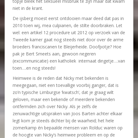
topje bleek het seksueel misbruik te zijn maar dat kwam
niet in de krant.
De ijsberg moest eerst ontdooien maar deed dat pas in
2010 toen wij, mea culpianen, de stilte doorbraken. Let
wel: een artikel 12 procedure uit 2012 op verzoek van de
Tweede kamer gaat nog steeds niet door over de arme
broeders franciscanen te Bleijerheide. Doofpotje? Hoe
pak je Bert Smeets aan, gewoon negeren
(excommunicatie) een katholiek internaat dingetje….van
toen….en nog steeds!
Heimwee is de reden dat Nicky met bekenden is
meegegaan, niet een toevallige voorbij ganger, dat is
zo’n typische Limburgse ‘kwatsch’, dat je graag wilt
geloven, maar een bekende of meerdere bekenden
ontfermden zich over Nicky. Als je zelfs de
zenuwachtige uitspraken van Joos Barten achter elkaar
legt kom je steeds dichter bij de waarheid; het hele
zomerkamp én bepaalde mensen van Rolduc waren op
de hoogte van Nicky’s heimwee probleem en op de