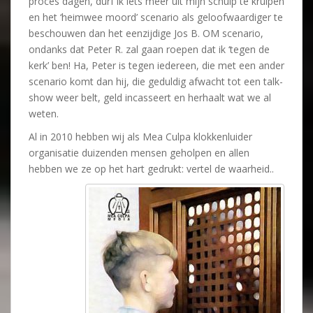
proces dagen, durf ik iets meer uit mijn schulp te kruipen
en het ‘heimwee moord’ scenario als geloofwaardiger te
beschouwen dan het eenzijdige Jos B. OM scenario,
ondanks dat Peter R. zal gaan roepen dat ik ‘tegen de
kerk’ ben! Ha, Peter is tegen iedereen, die met een ander
scenario komt dan hij, die geduldig afwacht tot een talk-
show weer belt, geld incasseert en herhaalt wat we al
weten.
Al in 2010 hebben wij als Mea Culpa klokkenluider
organisatie duizenden mensen geholpen en allen
hebben we ze op het hart gedrukt: vertel de waarheid..