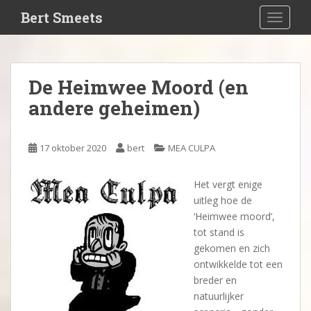
S
Bert Smeets
TOGGLE
k
i
p
t
De Heimwee Moord (en
o
andere geheimen)
m
a
i
17 oktober 2020
bert
MEA CULPA
n
c
o
Het vergt enige
n
uitleg hoe de
t
‘Heimwee moord’,
e
tot stand is
n
gekomen en zich
t
ontwikkelde tot een
breder en
natuurlijker