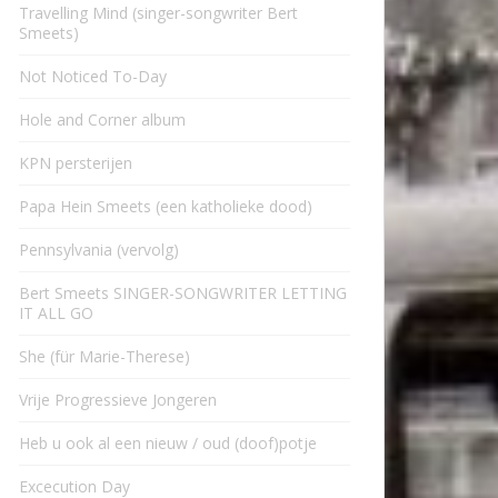
Travelling Mind (singer-songwriter Bert
Smeets)
Not Noticed To-Day
Hole and Corner album
KPN persterijen
Papa Hein Smeets (een katholieke dood)
Pennsylvania (vervolg)
Bert Smeets SINGER-SONGWRITER LETTING
IT ALL GO
She (für Marie-Therese)
Vrije Progressieve Jongeren
Heb u ook al een nieuw / oud (doof)potje
Excecution Day