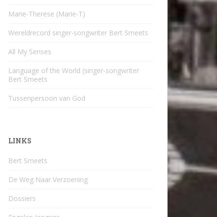
Marie-Therese (Marie-T)
Wereldrecord singer-songwriter Bert Smeets
All My Senses
Language of the World (singer-songwriter
Bert Smeets
Tussenpersoon van God
LINKS
Bert Smeets
De Weg Naar Verzoening
Dossiers