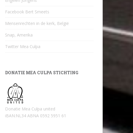
Engelen Jongens
Facebook Bert Smeets
Mensenrechten in de kerk, België
Snap, Amerika
Twitter Mea Culpa
DONATIE MEA CULPA STICHTING
Donatie Mea Culpa united
iBAN:NL34 ABNA 0592 5951 61