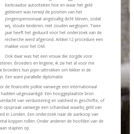
Kerkraadse autoriteiten hoe en waar het geld
gebleven was terwijl de poorten van het
jongenspensionaat angstvallig dicht bleven, zodat
wij, stoute kinderen, niet zouden weglopen. Twee
jaar heeft het geduurd voor het onderzoek van de
recherche werd afgerond. Artikel 12 procedure een
makkie voor het OM.
Ook daar was het een vrouw die zorgde voor
eren. Broeders en lingerie, ik zie het al voor me
 broeders hun pijen uittrokken om lekker in de
jn. Een ware parallelle diplomatie.
r de financiële politie vanwege een internationaal
en hadden uitgevaardigd. Een hooggeplaatste bron
rdacht van verduistering en valsheid in geschrifte, of
in opspraak vanwege een schandaal waarbij geld van
oed in Londen. Een onderzoek naar de aankoop van
ntal koppen rollen. Onder anderen de hoofden van de
icaan stapten op.