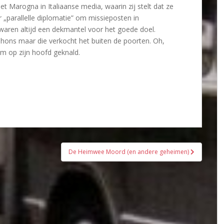
 Marogna in Italiaanse media, waarin zij stelt dat ze
 „parallelle diplomatie” om missieposten in
 waren altijd een dekmantel voor het goede doel.
phons maar die verkocht het buiten de poorten. Oh,
m op zijn hoofd geknald.
De Heimwee Moord (en andere geheimen)