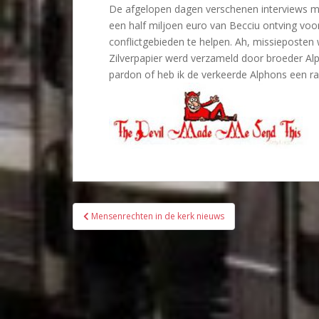
De afgelopen dagen verschenen interviews met
een half miljoen euro van Becciu ontving voor
conflictgebieden te helpen. Ah, missieposten
Zilverpapier werd verzameld door broeder Al
pardon of heb ik de verkeerde Alphons een ra
Bericht
Mensenrechten in de kerk nieuws
navigatie