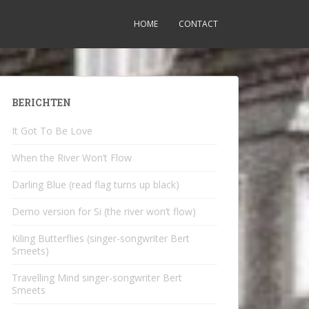
HOME
CONTACT
BERICHTEN
It Got To Be Love
When the River Won’t Flow
Darling Blue (read flag turns up black)
Demo version for Si (the river won’t flow)
Kiling Butterflies (singer-songwriter Bert
Smeets)
Travelling Mind singer-songwriter Bert
Smeets