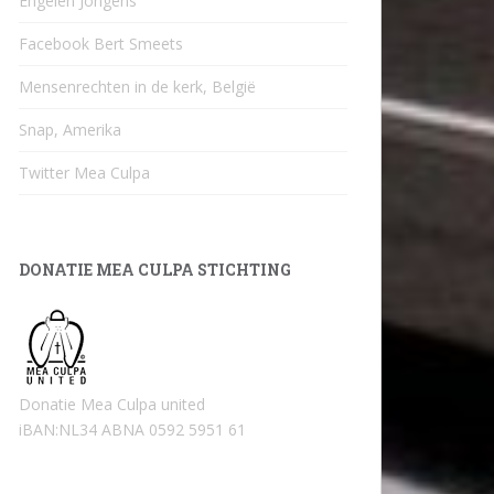
Engelen Jongens
Facebook Bert Smeets
Mensenrechten in de kerk, België
Snap, Amerika
Twitter Mea Culpa
DONATIE MEA CULPA STICHTING
Donatie Mea Culpa united
iBAN:NL34 ABNA 0592 5951 61