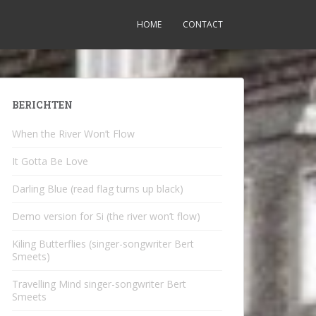
HOME
CONTACT
BERICHTEN
When the River Won’t Flow
It Gotta Be Love
Darling Blue (read flag turns up black)
Demo version for Si (the river won’t flow)
Kiling Butterflies (singer-songwriter Bert
Smeets)
Travelling Mind singer-songwriter Bert
Smeets