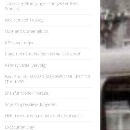
Travelling Mind (singer-songwriter Bert
Smeets)
Not Noticed To-Day
Hole and Corner album
KPN persterijen
Papa Hein Smeets (een katholieke dood)
Pennsylvania (vervolg)
Bert Smeets SINGER-SONGWRITER LETTING
IT ALL GO
She (für Marie-Therese)
Vrije Progressieve Jongeren
Heb u ook al een nieuw / oud (doof)potje
Excecution Day