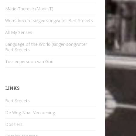
Marie-Therese (Marie-T)
Wereldrecord singer-songwriter Bert Smeets
All My Senses
Language of the World (singer-songwriter
Bert Smeets
Tussenpersoon van God
LINKS
Bert Smeets
De Weg Naar Verzoening
Dossiers