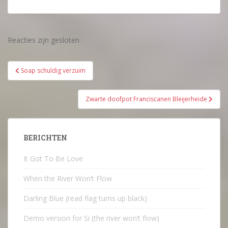
Reacties zijn gesloten.
Bericht
Soap schuldig verzuim
navigatie
Zwarte doofpot Franciscanen Bleijerheide
BERICHTEN
It Got To Be Love
When the River Won’t Flow
Darling Blue (read flag turns up black)
Demo version for Si (the river won’t flow)