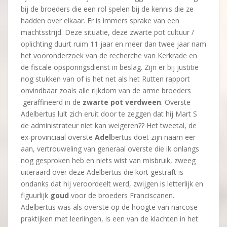
bij de broeders die een rol spelen bij de kennis die ze
hadden over elkaar. Er is immers sprake van een
machtsstrijd. Deze situatie, deze zwarte pot cultuur /
oplichting duurt ruim 11 jaar en meer dan twee jaar nam
het vooronderzoek van de recherche van Kerkrade en
de fiscale opsporingsdienst in beslag. Zijn er bij justitie
nog stukken van of is het net als het Rutten rapport
onvindbaar zoals alle rijkdom van de arme broeders
geraffineerd in de
zwarte pot verdween
. Overste
Adelbertus lult zich eruit door te zeggen dat hij Mart S
de administrateur niet kan weigeren?? Het tweetal, de
ex-provinciaal overste
Adel
bertus doet zijn naam eer
aan, vertrouweling van generaal overste die ik onlangs
nog gesproken heb en niets wist van misbruik, zweeg
uiteraard over deze Adelbertus die kort gestraft is
ondanks dat hij veroordeelt werd, zwijgen is letterlijk en
figuurlijk
goud
voor de broeders Franciscanen.
Adelbertus was als overste op de hoogte van narcose
praktijken met leerlingen, is een van de klachten in het