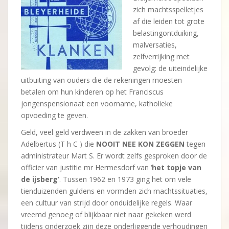
zich machtsspelletjes
af die leiden tot grote
belastingontduiking,
malversaties,
zelfverrijking met
gevolg: de uiteindelijke
uitbuiting van ouders die de rekeningen moesten
betalen om hun kinderen op het Franciscus
jongenspensionaat een voorname, katholieke
opvoeding te geven.
Geld, veel geld verdween in de zakken van broeder
Adelbertus (T h C ) die
NOOIT NEE KON ZEGGEN
tegen
administrateur Mart S. Er wordt zelfs gesproken door de
officier van justitie mr Hermesdorf van ‘
het topje van
de ijsberg’
. Tussen 1962 en 1973 ging het om vele
tienduizenden guldens en vormden zich machtssituaties,
een cultuur van strijd door onduidelijke regels. Waar
vreemd genoeg of blijkbaar niet naar gekeken werd
tijdens onderzoek zijn deze onderliggende verhoudingen