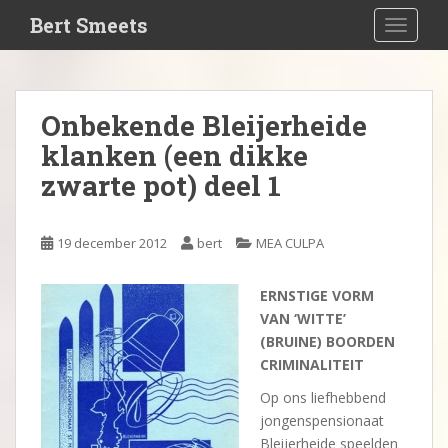
S
Bert Smeets
TOGGLE
k
i
p
t
Onbekende Bleijerheide
o
klanken (een dikke
m
a
zwarte pot) deel 1
i
n
c
19 december 2012
bert
MEA CULPA
o
n
ERNSTIGE VORM
t
VAN ‘WITTE’
e
(BRUINE) BOORDEN
n
CRIMINALITEIT
t
Op ons liefhebbend
jongenspensionaat
Bleijerheide speelden