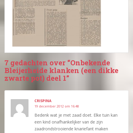
7 gedachten over “Onbekende
Bleijerheide klanken (een dikke
zwarte pot) deel 1”
CRISPINA
19 december 2012 om 16:48
Bedenk wat je met zaad doet. Elke tuin kan
een kind onafhankelijker van de zijn
zaadrondstrooiende knariefant maken