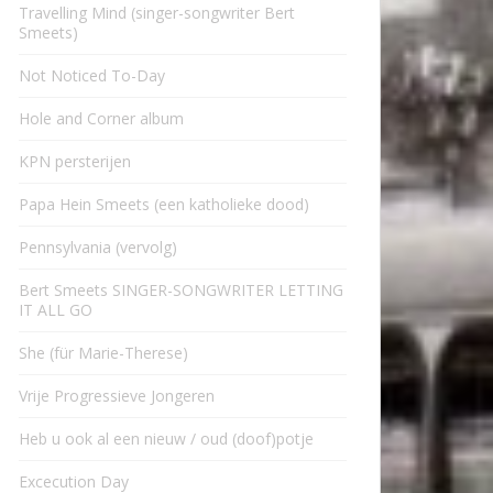
Travelling Mind (singer-songwriter Bert
Smeets)
Not Noticed To-Day
Hole and Corner album
KPN persterijen
Papa Hein Smeets (een katholieke dood)
Pennsylvania (vervolg)
Bert Smeets SINGER-SONGWRITER LETTING
IT ALL GO
She (für Marie-Therese)
Vrije Progressieve Jongeren
Heb u ook al een nieuw / oud (doof)potje
Excecution Day