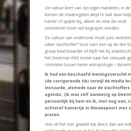
De natuur leert van zijn eigen handelen, in de
komen de maatregelen altijd te laat daar hel
hamer of spijker bij, alleen de visie die eruit
voortvloeit moet wel begrepen worden.
De cultuur van onderzoek moet juist verbet
vaker slachtoffer? Voor ruim een op de drie b
groep kwetsbaarder of blijft het bij statistisc
het Deetman RKK teveel naar het seksuele ged
correlatie tussen beide antropologie / dynam
Ik had een beschaafd meningsverschil 
(de corrigerende tik) terwijl de media b
instuurde, alsmede naar de slachtoffers
agenda’, (ik was zelf aanwezig op Deet
persoonlijk bij hem en ik, met nog een, (s
achteraf kamertje in Nieuwspoort met z
praten.
Hoe zit het met geweld dat direct dan wel in
publiceerde men nooit het ‘Naming the Violen