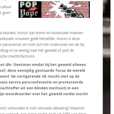
 cultuur
pt geen
erd worden, hoezo zijn homo en biseksuele mannen
iseksuele vrouwen geldt hetzelfde. Hoezo is deze
he panorama’s en richt zich het onderzoek net als bij
rag en te weinig naar het geweld of juist de
ische machtsfactoren.
met dhr. Deetman omdat hij het geweld afwees
raaf, deze eenzijdig gestuurde focus de wereld
 want ‘de corrigerende tik mocht niet op de
mans eerste persconferentie en protesteerde
lachtoffer uit een blinden instituut) in een
ijn
woordvoerder over het geweld verder mocht
direct verbonden is met seksuele uitbuiting? Waarom
ce’, rapport, een eigen onder zoek uit 1981 van New-