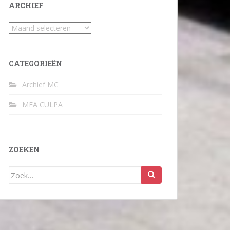
ARCHIEF
Archief
CATEGORIEËN
Archief MC
MEA CULPA
ZOEKEN
Zoek
naar: