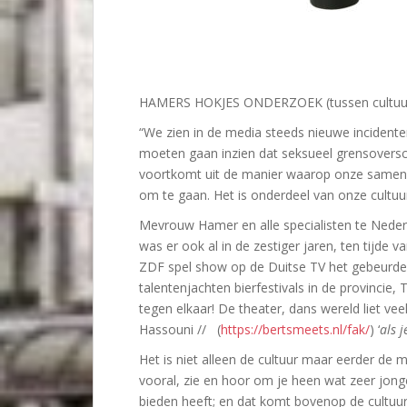
HAMERS HOKJES ONDERZOEK (tussen cultuur
“We zien in de media steeds nieuwe incident
moeten gaan inzien dat seksueel grensoversch
voortkomt uit de manier waarop onze samenle
om te gaan. Het is onderdeel van onze cultuu
Mevrouw Hamer en alle specialisten te Neder
was er ook al in de zestiger jaren, ten tijd
ZDF spel show op de Duitse TV het gebeurde t
talentenjachten bierfestivals in de provincie
tegen elkaar! De theater, dans wereld liet ve
Hassouni //
(
https://bertsmeets.nl/fak/
) ‘
als 
Het is niet alleen de cultuur maar eerder de
vooral, zie en hoor om je heen wat zeer jong
bieden heeft; en dat komt bovenop de cultuur 