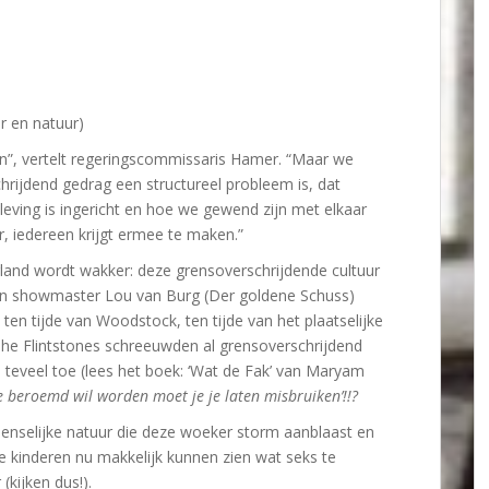
 en natuur)
en”, vertelt regeringscommissaris Hamer. “Maar we
rijdend gedrag een structureel probleem is, dat
ving is ingericht en hoe we gewend zijn met elkaar
r, iedereen krijgt ermee te maken.”
land wordt wakker: deze grensoverschrijdende cultuur
e van showmaster Lou van Burg (Der goldene Schuss)
en tijde van Woodstock, ten tijde van het plaatselijke
, The Flintstones schreeuwden al grensoverschrijdend
el teveel toe (lees het boek: ‘Wat de Fak’ van Maryam
je beroemd wil worden moet je je laten misbruiken’!!?
 menselijke natuur die deze woeker storm aanblaast en
e kinderen nu makkelijk kunnen zien wat seks te
(kijken dus!).