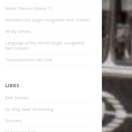
Marie-Therese (Marie-T)
Wereldrecord singer-songwriter Bert Smeets
All My Senses
Language of the World (singer-songwriter
Bert Smeets
Tussenpersoon van God
LINKS
Bert Smeets
De Weg Naar Verzoening
Dossiers