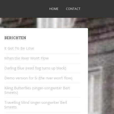
HOME
CONTACT
BERICHTEN
It Got To Be Love
When the River Won’t Flow
Darling Blue (read flag turns up black)
Demo version for Si (the river won’t flow)
Kiling Butterflies (singer-songwriter Bert
Smeets)
Travelling Mind singer-songwriter Bert
Smeets