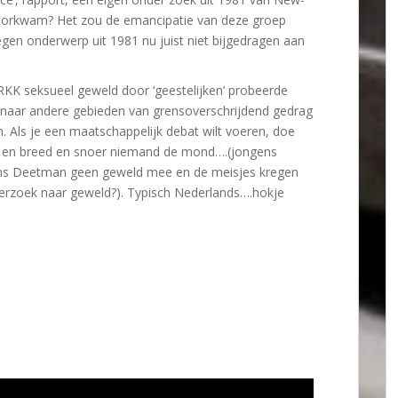
oorkwam? Het zou de emancipatie van deze groep
n onderwerp uit 1981 nu juist niet bijgedragen aan
 RKK seksueel geweld door ‘geestelijken’ probeerde
naar andere gebieden van grensoverschrijdend gedrag
n. Als je een maatschappelijk debat wilt voeren, doe
jk en breed en snoer niemand de mond….(jongens
ns Deetman geen geweld mee en de meisjes kregen
erzoek naar geweld?). Typisch Nederlands….hokje