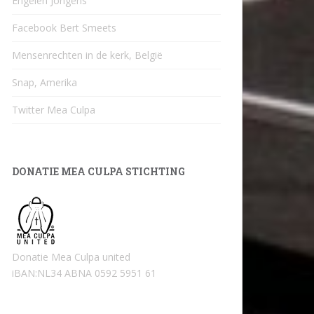
Engelen Jongens
Facebook Bert Smeets
Mensenrechten in de kerk, België
Snap, Amerika
Twitter Mea Culpa
DONATIE MEA CULPA STICHTING
Donatie Mea Culpa united
iBAN:NL34 ABNA 0592 5951 61