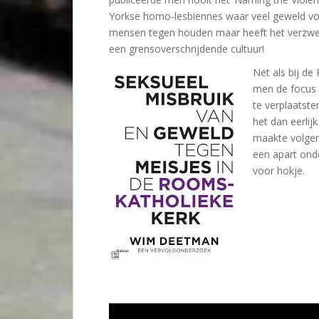
Yorkse homo-lesbiennes waar veel geweld v
mensen tegen houden maar heeft het verzwege
een grensoverschrijdende cultuur!
Net als bij de
men de focus 
te verplaatste
het dan eerli
maakte volge
een apart ond
voor hokje.