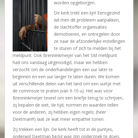
worden opgeborgen.
De kerk trekt een lijn! Eensgezind
wil men dit probleem aanpakken,
de slachtoffer organisaties
demotiveren, en ontregelen door
ze naar de afzonderlijke instellingen
te sturen of zich te melden bij het
meldpunt. Ook Brenninkmeijer van het SM meldpunt
had ons vandaag uitgenodigd, maar we hebben
verzocht om de onderhandelingen een uur later te
beginnen en een uur langer te laten duren. We komen
uit verschillende delen van het land om een uurtje met
de commssie te praten (van 9-10 u). Het was voor
Brenninkmeijer teveel om een briefje terug te schrijven,
zij bepalen de wet, de tijd, normen en waarden tellen
voor de anderen, zij hebben eigen regels; (heer
Deetman!!!) laat ze wat meer empathie tonen.
Zij trekken een lijn. De kerk heeft tot in de puntjes,
onderwijl Deetman bezig was zijn onderzoek te doen,