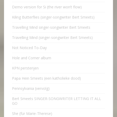
Demo version for Si (the river won’t flow)
Kiling Butterflies (singer-songwriter Bert Smeets)
Travelling Mind singer-songwriter Bert Smeets
Travelling Mind (singer-songwriter Bert Smeets)
Not Noticed To-Day
Hole and Corner album
KPN persterijen
Papa Hein Smeets (een katholieke dood)
Pennsylvania (vervolg)
Bert Smeets SINGER-SONGWRITER LETTING IT ALL
GO
She (für Marie-Therese)