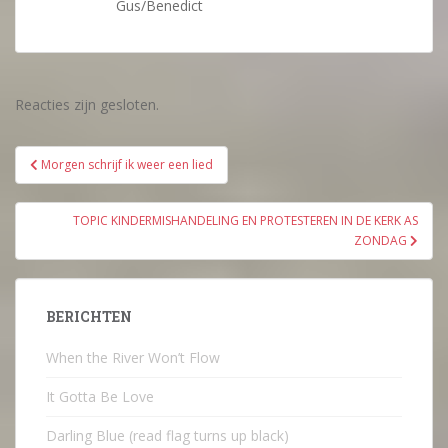
Gus/Benedict
Reacties zijn gesloten.
Bericht
Morgen schrijf ik weer een lied
navigatie
TOPIC KINDERMISHANDELING EN PROTESTEREN IN DE KERK AS
ZONDAG
BERICHTEN
When the River Won’t Flow
It Gotta Be Love
Darling Blue (read flag turns up black)