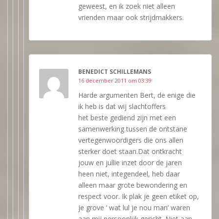
geweest, en ik zoek niet alleen
vrienden maar ook strijdmakkers.
BENEDICT SCHILLEMANS
16 december 2011 om 03:39
Harde argumenten Bert, de enige die
ik heb is dat wij slachtoffers
het beste gediend zijn met een
samenwerking tussen de ontstane
vertegenwoordigers die ons allen
sterker doet staan.Dat ontkracht
jouw en jullie inzet door de jaren
heen niet, integendeel, heb daar
alleen maar grote bewondering en
respect voor. Ik plak je geen etiket op,
je grove ‘ wat lul je nou man’ waren
aan mij persoonlijk gericht. Niet aan