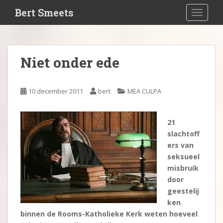
S
Bert Smeets
TOGGLE
k
i
p
t
Niet onder ede
o
m
a
10 december 2011
bert
MEA CULPA
i
n
c
21
o
slachtoff
n
ers van
t
seksueel
e
misbruik
n
door
t
geestelij
ken
binnen de Rooms-Katholieke Kerk weten hoeveel