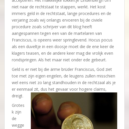
accepteren. Het makkelijke lokkertje Lindenbergh om
niet naar de rechtstaat te stappen, werkt. Het kost
immers geld in de rechtstaat, lange procedures en de
verjaring zoals wij onlangs ervoeren bij de civiele
procedure zoals schrijver van dit blog heeft
aangespannen tegen een van de martelaren van
Franciscus, is opeens weer springlevend. Hocus pocus
als een duveltje in een doosje moet die de ene keer de
klagers teasen, en de andere keer mag die vrolijk even
rondspringen. Als het maar niet onder ede gebeurt.
Geld is er niet bij die ärme brüder Franciscus, God ziet
toe met zijn eigen engelen, de leugens zullen misschien
wel eens niet zo lang standhouden in de rechtzaal als je
er eenmaal zit, dus het gevaar voor hogere claims,
dreigt.
Grotes
k zijn
de
wegge