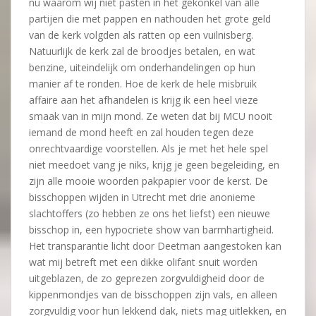
nu waarom wij niet pasten in het gekonkel van alle
partijen die met pappen en nathouden het grote geld
van de kerk volgden als ratten op een vuilnisberg.
Natuurlijk de kerk zal de broodjes betalen, en wat
benzine, uiteindelijk om onderhandelingen op hun
manier af te ronden. Hoe de kerk de hele misbruik
affaire aan het afhandelen is krijg ik een heel vieze
smaak van in mijn mond. Ze weten dat bij MCU nooit
iemand de mond heeft en zal houden tegen deze
onrechtvaardige voorstellen. Als je met het hele spel
niet meedoet vang je niks, krijg je geen begeleiding, en
zijn alle mooie woorden pakpapier voor de kerst. De
bisschoppen wijden in Utrecht met drie anonieme
slachtoffers (zo hebben ze ons het liefst) een nieuwe
bisschop in, een hypocriete show van barmhartigheid.
Het transparantie licht door Deetman aangestoken kan
wat mij betreft met een dikke olifant snuit worden
uitgeblazen, de zo geprezen zorgvuldigheid door de
kippenmondjes van de bisschoppen zijn vals, en alleen
zorgvuldig voor hun lekkend dak, niets mag uitlekken, en