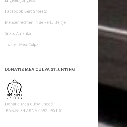
Engelen Jongens
Facebook Bert Smeets
Mensenrechten in de kerk, België
Snap, Amerika
Twitter Mea Culpa
DONATIE MEA CULPA STICHTING
Donatie Mea Culpa united
iBAN:NL34 ABNA 0592 5951 61