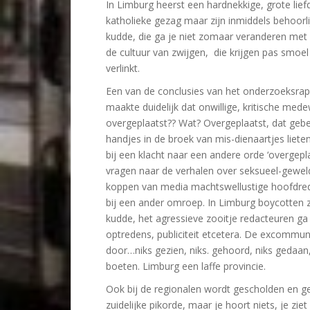
In Limburg heerst een hardnekkige, grote lief
katholieke gezag maar zijn inmiddels behoorl
kudde, die ga je niet zomaar veranderen met he
de cultuur van zwijgen, die krijgen pas smoel
verlinkt.
Een van de conclusies van het onderzoeksrap
maakte duidelijk dat onwillige, kritische me
overgeplaatst?? Wat? Overgeplaatst, dat gebe
handjes in de broek van mis-dienaartjes liet
bij een klacht naar een andere orde ‘overgepl
vragen naar de verhalen over seksueel-geweld
koppen van media machtswellustige hoofdreda
bij een ander omroep. In Limburg boycotten
kudde, het agressieve zooitje redacteuren ga 
optredens, publiciteit etcetera. De excommun
door…niks gezien, niks. gehoord, niks gedaan,
boeten. Limburg een laffe provincie.
Ook bij de regionalen wordt gescholden en ge
zuidelijke pikorde, maar je hoort niets, je zie