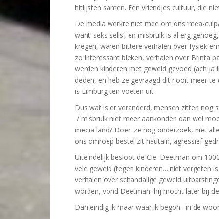
hitlijsten samen. Een vriendjes cultuur, die ni
De media werkte niet mee om ons ‘mea-culpa
want ‘seks sells’, en misbruik is al erg genoeg
kregen, waren bittere verhalen over fysiek ern
zo interessant bleken, verhalen over Brinta pa
werden kinderen met geweld gevoed (ach ja ik
deden, en heb ze gevraagd dit nooit meer te 
is Limburg ten voeten uit.
Dus wat is er veranderd, mensen zitten nog 
/ misbruik niet meer aankonden dan wel moet
media land? Doen ze nog onderzoek, niet alle
ons omroep bestel zit hautain, agressief ged
Uiteindelijk besloot de Cie. Deetman om 1000 
vele geweld (tegen kinderen….niet vergeten 
verhalen over schandalige geweld uitbarsti
worden, vond Deetman (hij mocht later bij de
Dan eindig ik maar waar ik begon…in de wo