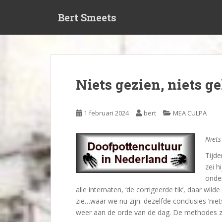
S
Bert Smeets
k
i
p
t
o
m
Niets gezien, niets g
a
i
n
1 februari 2024
bert
MEA CULPA
c
o
Niets
n
t
Tijd
e
zei h
n
onder
t
alle internaten, ‘de corrigeerde tik’, daar wild
zie…waar we nu zijn: dezelfde conclusies ‘nie
weer aan de orde van de dag.
De methodes zi