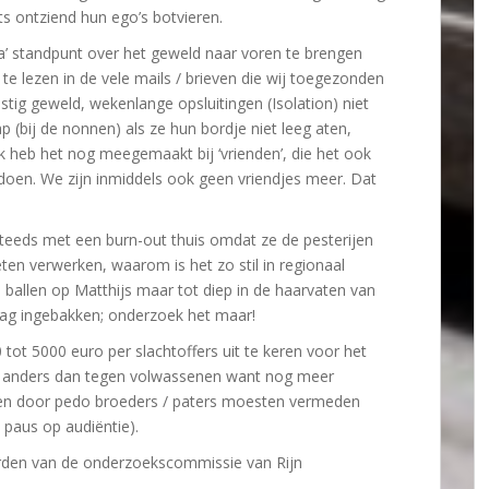
ets ontziend hun ego’s botvieren.
’ standpunt over het geweld naar voren te brengen
, te lezen in de vele mails / brieven die wij toegezonden
stig geweld, wekenlange opsluitingen (Isolation) niet
p (bij de nonnen) als ze hun bordje niet leeg aten,
 heb het nog meegemaakt bij ‘vrienden’, die het ook
doen. We zijn inmiddels ook geen vriendjes meer. Dat
steeds met een burn-out thuis omdat ze de pesterijen
en verwerken, waarom is het zo stil in regionaal
 ballen op Matthijs maar tot diep in de haarvaten van
rag ingebakken; onderzoek het maar!
tot 5000 euro per slachtoffers uit te keren voor het
is anders dan tegen volwassenen want nog meer
ngen door pedo broeders / paters moesten vermeden
 paus op audiëntie).
orden van de onderzoekscommissie
van Rijn