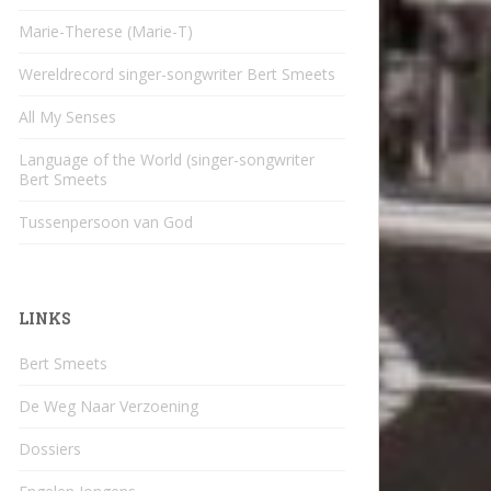
Marie-Therese (Marie-T)
Wereldrecord singer-songwriter Bert Smeets
All My Senses
Language of the World (singer-songwriter
Bert Smeets
Tussenpersoon van God
LINKS
Bert Smeets
De Weg Naar Verzoening
Dossiers