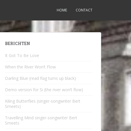
HOME
CONTACT
BERICHTEN
It Got To Be Love
When the River Won’t Flow
Darling Blue (read flag turns up black)
Demo version for Si (the river won’t flow)
Kiling Butterflies (singer-songwriter Bert
Smeets)
Travelling Mind singer-songwriter Bert
Smeets