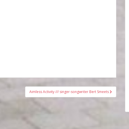
Aimless Activity /// singer-songwriter Bert Smeets