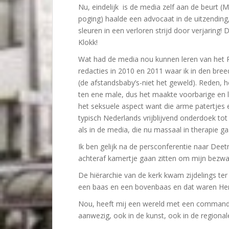
Nu, eindelijk is de media zelf aan de beurt (
poging) haalde een advocaat in de uitzending
sleuren in een verloren strijd door verjaring
Klokk!
Wat had de media nou kunnen leren van het R
redacties in 2010 en 2011 waar ik in den bre
(de afstandsbaby’s-niet het geweld). Reden, h
ten ene male, dus het maakte voorbarige en l
het seksuele aspect want die arme patertjes 
typisch Nederlands vrijblijvend onderdoek tot 
als in de media, die nu massaal in therapie 
Ik ben gelijk na de persconferentie naar De
achteraf kamertje gaan zitten om mijn bezwaa
De hiërarchie van de kerk kwam zijdelings te
een baas en een bovenbaas en dat waren He
Nou, heeft mij een wereld met een commando 
aanwezig, ook in de kunst, ook in de regional