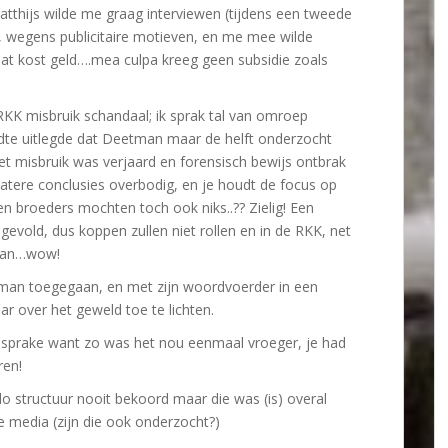
Matthijs wilde me graag interviewen (tijdens een tweede
, wegens publicitaire motieven, en me mee wilde
! Dat kost geld….mea culpa kreeg geen subsidie zoals
KK misbruik schandaal; ik sprak tal van omroep
edte uitlegde dat Deetman maar de helft onderzocht
et misbruik was verjaard en forensisch bewijs ontbrak
atere conclusies overbodig, en je houdt de focus op
en broeders mochten toch ook niks..??
Zielig! Een
gevold, dus koppen zullen niet rollen en in de RKK,
net
gaan…wow!
etman toegegaan, en met zijn woordvoerder in een
r over het geweld toe te lichten.
r sprake want zo was het nou eenmaal vroeger, je had
ren!
structuur nooit bekoord maar die was (is) overal
e media (zijn die ook onderzocht?)