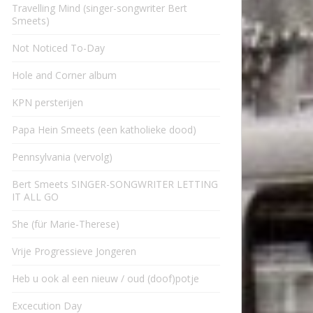
Travelling Mind (singer-songwriter Bert
Smeets)
Not Noticed To-Day
Hole and Corner album
KPN persterijen
Papa Hein Smeets (een katholieke dood)
Pennsylvania (vervolg)
Bert Smeets SINGER-SONGWRITER LETTING
IT ALL GO
She (für Marie-Therese)
Vrije Progressieve Jongeren
Heb u ook al een nieuw / oud (doof)potje
Excecution Day