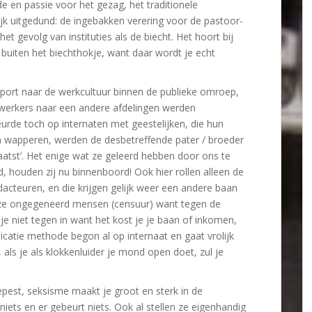
de en passie voor het gezag, het traditionele
ijk uitgedund: de ingebakken verering voor de pastoor-
t gevolg van instituties als de biecht. Het hoort bij
 buiten het biechthokje, want daar wordt je echt
port naar de werkcultuur binnen de publieke omroep,
dewerkers naar een andere afdelingen werden
urde toch op internaten met geestelijken, die hun
en wapperen, werden de desbetreffende pater / broeder
aatst’. Het enige wat ze geleerd hebben door ons te
, houden zij nu binnenboord! Ook hier rollen alleen de
cteuren, en die krijgen gelijk weer een andere baan
 ze ongegeneerd mensen (censuur) want tegen de
je niet tegen in want het kost je je baan of inkomen,
icatie methode begon al op internaat en gaat vrolijk
 als je als klokkenluider je mond open doet, zul je
pest, seksisme maakt je groot en sterk in de
t niets en er gebeurt niets. Ook al stellen ze eigenhandig