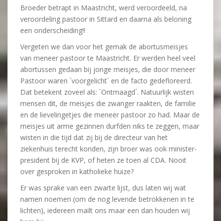
Broeder betrapt in Maastricht, werd veroordeeld, na
veroordeling pastoor in Sittard en daarna als beloning
een onderscheiding!!
Vergeten we dan voor het gemak de abortusmeisjes
van meneer pastoor te Maastricht. Er werden heel veel
abortussen gedaan bij jonge meisjes, die door meneer
Pastoor waren ´voorgelicht´ en de facto gedefloreerd.
Dat betekent zoveel als: ´Ontmaagd´. Natuurlijk wisten
mensen dit, de meisjes die zwanger raakten, de familie
en de lievelingetjes die meneer pastoor zo had. Maar de
meisjes uit arme gezinnen durfden niks te zeggen, maar
wisten in die tijd dat zij bij de directeur van het
ziekenhuis terecht konden, zijn broer was ook minister-
president bij de KVP, of heten ze toen al CDA. Nooit
over gesproken in katholieke huize?
Er was sprake van een zwarte lijst, dus laten wij wat
namen noemen (om de nog levende betrokkenen in te
lichten), iedereen mailt ons maar een dan houden wij