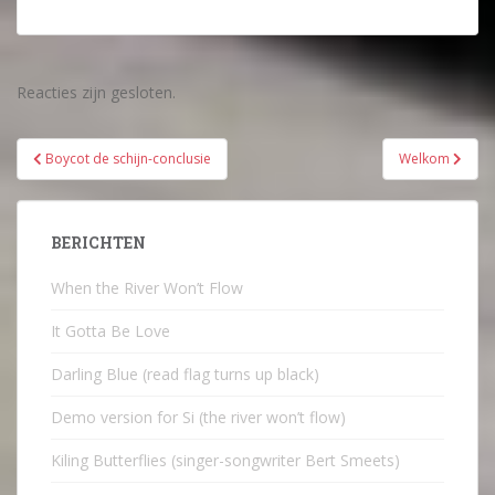
Reacties zijn gesloten.
Bericht
Boycot de schijn-conclusie
Welkom
navigatie
BERICHTEN
When the River Won’t Flow
It Gotta Be Love
Darling Blue (read flag turns up black)
Demo version for Si (the river won’t flow)
Kiling Butterflies (singer-songwriter Bert Smeets)