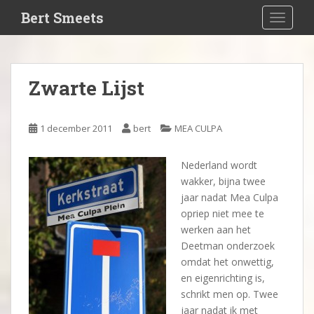
S
Bert Smeets
TOGGLE
k
i
p
t
Zwarte Lijst
o
m
a
1 december 2011
bert
MEA CULPA
i
n
Nederland wordt
c
wakker, bijna twee
o
jaar nadat Mea Culpa
n
opriep niet mee te
t
werken aan het
e
Deetman onderzoek
n
omdat het onwettig,
t
en eigenrichting is,
schrikt men op. Twee
jaar nadat ik met