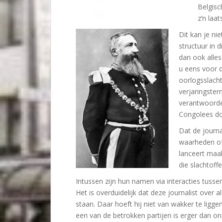
Belgisc
z’n laa
Dit kan je ni
structuur in d
dan ook alles
u eens voor d
oorlogsslach
verjaringster
verantwoorden 
Congolees d
Dat de journa
waarheden of 
lanceert maak
die slachtoffe
Intussen zijn hun namen via interacties tussen
Het is overduidelijk dat deze journalist over 
staan. Daar hoeft hij niet van wakker te ligg
een van de betrokken partijen is erger dan 