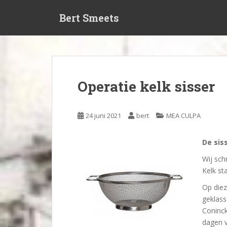
S
Bert Smeets
k
i
p
t
o
m
Operatie kelk sisser
a
i
n
24 juni 2021
bert
MEA CULPA
c
o
De siss
n
t
Wij sch
e
Kelk st
n
Op dieze
t
geklass
Coninck
dagen v