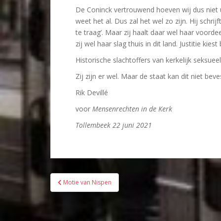
De Coninck vertrouwend hoeven wij dus niet ui
weet het al. Dus zal het wel zo zijn. Hij schri
te traag’. Maar zij haalt daar wel haar voorde
zij wel haar slag thuis in dit land. Justitie kies
Historische slachtoffers van kerkelijk seksuee
Zij zijn er wel. Maar de staat kan dit niet beve
Rik Devillé
voor
Mensenrechten in de Kerk
Tollembeek 22 juni 2021
Bericht
Motie van Nispen
navigatie