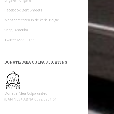
Engelen Jongens
Facebook Bert Smeets
Mensenrechten in de kerk, België
Snap, Amerika
Twitter Mea Culpa
DONATIE MEA CULPA STICHTING
Donatie Mea Culpa united
iBAN:NL34 ABNA 0592 5951 61