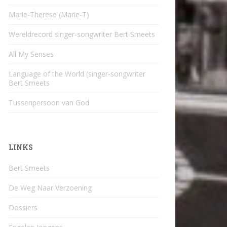
Marie-Therese (Marie-T)
Wereldrecord singer-songwriter Bert Smeets
All My Senses
Language of the World (singer-songwriter
Bert Smeets
Tussenpersoon van God
LINKS
Bert Smeets
De Weg Naar Verzoening
Dossiers