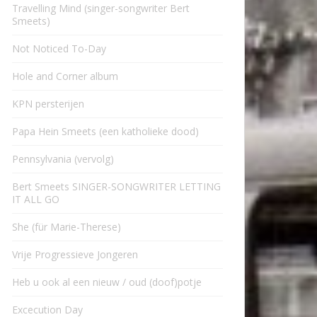
Travelling Mind (singer-songwriter Bert
Smeets)
Not Noticed To-Day
Hole and Corner album
KPN persterijen
Papa Hein Smeets (een katholieke dood)
Pennsylvania (vervolg)
Bert Smeets SINGER-SONGWRITER LETTING
IT ALL GO
She (für Marie-Therese)
Vrije Progressieve Jongeren
Heb u ook al een nieuw / oud (doof)potje
Excecution Day