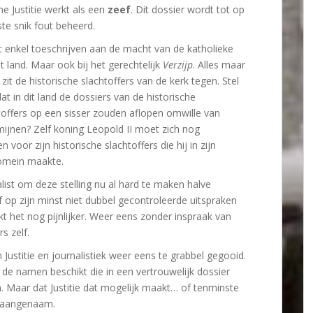
he Justitie werkt als een
zeef
. Dit dossier wordt tot op
tste snik fout beheerd.
et enkel toeschrijven aan de macht van de katholieke
it land. Maar ook bij het gerechtelijk
Verzijp
. Alles maar
 zit de historische slachtoffers van de kerk tegen. Stel
at in dit land de dossiers van de historische
toffers op een sisser zouden aflopen omwille van
mijnen? Zelf koning Leopold II moet zich nog
voor zijn historische slachtoffers die hij in zijn
omein maakte.
list om deze stelling nu al hard te maken halve
op zijn minst niet dubbel gecontroleerde uitspraken
t het nog pijnlijker. Weer eens zonder inspraak van
rs zelf.
 Justitie en journalistiek weer eens te grabbel gegooid.
al de namen beschikt die in een vertrouwelijk dossier
en. Maar dat Justitie dat mogelijk maakt… of tenminste
onaangenaam.