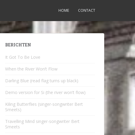
HOME
CONTACT
BERICHTEN
It Got To Be Love
When the River Won’t Flow
Darling Blue (read flag turns up black)
Demo version for Si (the river won’t flow)
Kiling Butterflies (singer-songwriter Bert
Smeets)
Travelling Mind singer-songwriter Bert
Smeets